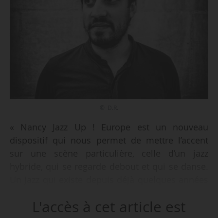
© D.R.
« Nancy Jazz Up ! Europe est un nouveau
dispositif qui nous permet de mettre l’accent
sur une scène particulière, celle d’un jazz
hybride, qui se regarde debout et qui se danse.
Un jazz qui existe depuis déjà quelques années
et qui nous intéresse dans la mesure où, outre
L'accès à cet article est
ses qualités artistiques, il permet de développer