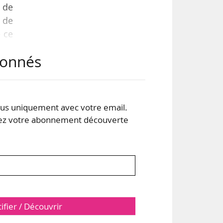
 de
n de
e ce
ands
abonnés
ster
e de
s uniquement avec votre email.
 votre abonnement découverte
tifier / Découvrir