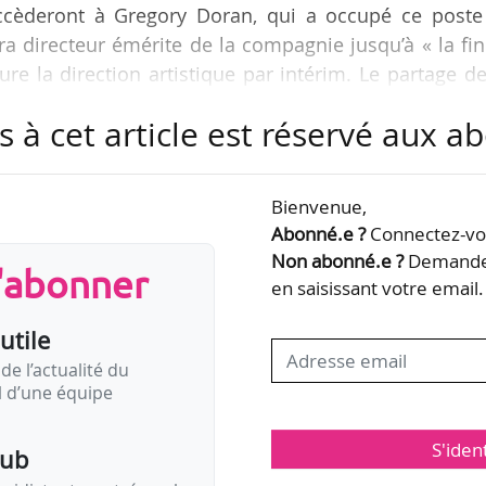
succèderont à Gregory Doran, qui a occupé ce poste
ra directeur émérite de la compagnie jusqu’à « la fi
re la direction artistique par intérim. Le partage d
histoire de la compagnie, avec Trevor Nunn et Terry H
s à cet article est réservé aux 
eur en scène. Il est directeur artistique du Chiche
Bienvenue,
uis 2016. Auparavant, il a été directeur artistiqu
Abonné.e ?
Connectez-vou
 2009 à 2016. Il a débuté sa carrière de comédien…
Non abonné.e ?
Demandez
s'abonner
en saisissant votre email.
utile
de l’actualité du
il d’une équipe
S'iden
pub