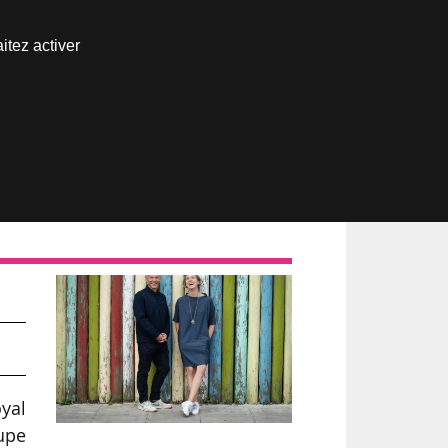
Nous joindre
itez activer
Espace abonné
o-
yal
upe