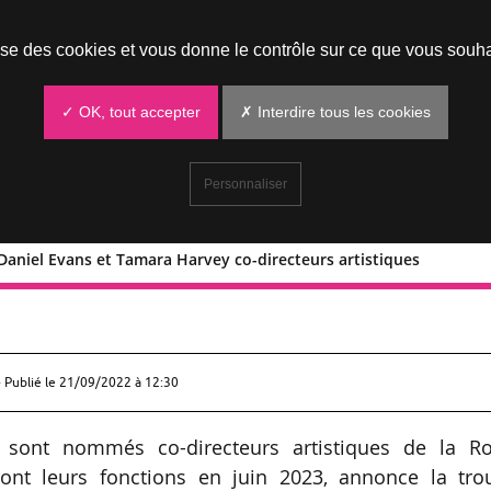
Prendre un rendez-vous
lise des cookies et vous donne le contrôle sur ce que vous souha
✓ OK, tout accepter
✗ Interdire tous les cookies
Personnaliser
aniel Evans et Tamara Harvey co-directeurs artistiques
ny : Daniel Evans et Tamara Harvey c
 Publié le
21/09/2022 à 12:30
sont nommés co-directeurs artistiques de la Ro
nt leurs fonctions en juin 2023, annonce la tro