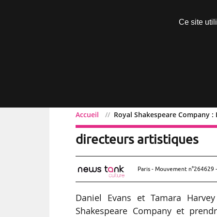
Découvrir sans engagement
Ce site uti
Menu
Accueil
Royal Shakespeare Company : D
Royal Shakespeare Compa
directeurs artistiques
Paris - Mouvement n°264629 -
Daniel Evans et Tamara Harvey 
Shakespeare Company et prendro