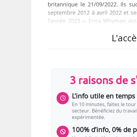
britannique le 21/09/2022. Ils 
septembre 2012 à avril 2022 et se
l’année 2023 ». Erica Whyman assu
poste s’était déjà produit dans l’
L'accè
de 1978 à 1986.
Daniel Evans est comédien et mett
Festival Theater (Angleterre) dep
Sheffield Theatres (Angleterre) de
3 raisons de 
L’info utile en temps 
En 10 minutes, faites le tour 
secteur. Bénéficiez du trava
expérimentée.
100% d’info, 0% de 