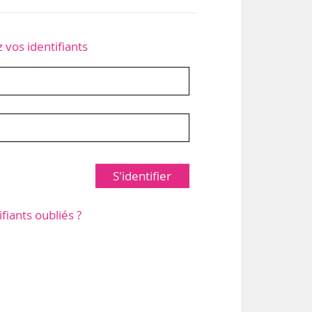
z vos identifiants
S'identifier
ifiants oubliés ?