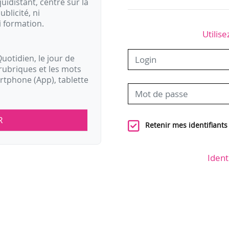
idistant, centré sur la
ublicité, ni
i formation.
Utilise
uotidien, le jour de
rubriques et les mots
artphone (App), tablette
R
Retenir mes identifiants
Ident