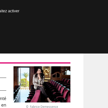
Nous joindre
itez activer
Espace abonné
enté
 en
© Fabrice Demessence