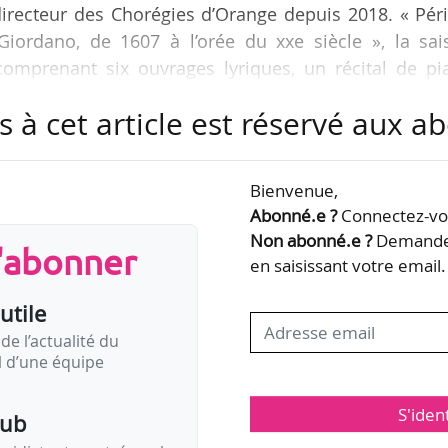
recteur des Chorégies d’Orange depuis 2018. « Péri
Giordano, de 1607 à l’orée du xxe siècle », la sai
comprenant six ouvrages lyriques, un récital de pi
ert de chœur.
s à cet article est réservé aux 
gure une « première », la représentation des « Noce
oper de Vienne qui sera présent à Monte Carlo quelq
Bienvenue,
Vienne. L’Orchestre du Staatsoper de Vienne sera di
Abonné.e ?
Connectez-vou
 Jordan.
Non abonné.e ?
Demandez
s'abonner
en saisissant votre email.
utile
de l’actualité du
il d’une équipe
S'iden
pub