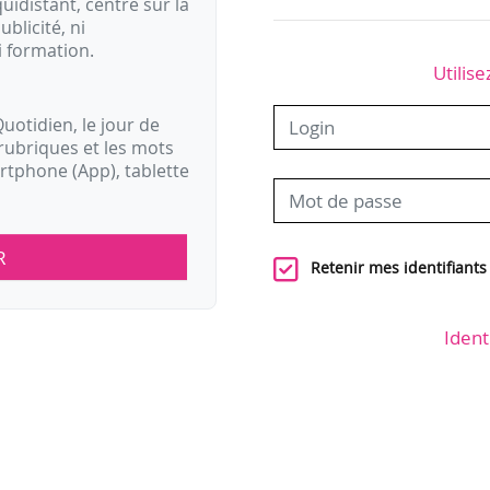
idistant, centré sur la
ublicité, ni
i formation.
Utilise
uotidien, le jour de
rubriques et les mots
artphone (App), tablette
R
Retenir mes identifiants
Ident