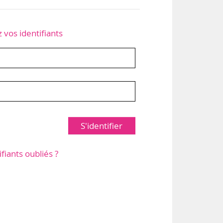
z vos identifiants
S'identifier
ifiants oubliés ?