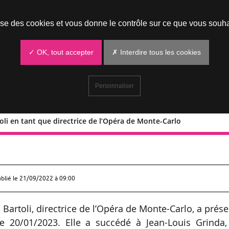
Prendre un rendez-vous
lise des cookies et vous donne le contrôle sur ce que vous souha
✓ OK, tout accepter
✗ Interdire tous les cookies
Personnaliser
oli en tant que directrice de l’Opéra de Monte-Carlo
a Bartoli en tant que directrice de
ublié le
21/09/2022 à 09:00
Bartoli, directrice de l’Opéra de Monte-Carlo, a prés
e 20/01/2023. Elle a succédé à Jean-Louis Grinda,