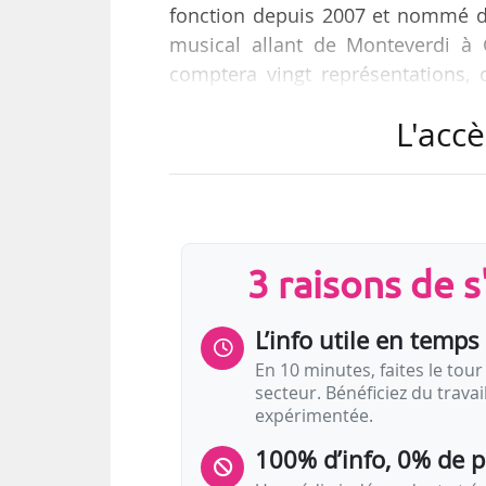
fonction depuis 2007 et nommé di
musical allant de Monteverdi à 
comptera vingt représentations, 
avec Daniel Barenboim et un conc
L'accè
Parmi les spectacles lyriques, fi
Figaro » de Mozart par le Staats
jours après avoir été présenté à 
par son directeur musical Philippe
3 raisons de 
Sera donn…
L’info utile en temps 
En 10 minutes, faites le tour 
secteur. Bénéficiez du trava
expérimentée.
100% d’info, 0% de 