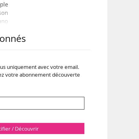
ple
son
ano
abonnés
s de
ues
rigé
s uniquement avec votre email.
 votre abonnement découverte
tifier / Découvrir