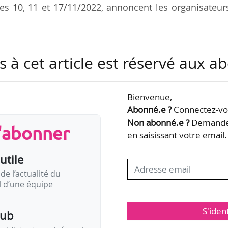
les 10, 11 et 17/11/2022, annoncent les organisateur
 l’occasion de l’exposition « Hyperréalisme. Ceci n’est
s à cet article est réservé aux 
/2023), centrée sur la « représentation d’une foul
 troublantes du genre humain ». Le visiteur nu s
s » avec les œuvres exposées lors de neuf créneaux
Bienvenue,
Abonné.e ?
Connectez-vou
Non abonné.e ?
Demandez
s'abonner
e sur le site du musée Maillol mais également sur pl
en saisissant votre email.
nisées en France par l’Association des…
utile
de l’actualité du
il d’une équipe
S'iden
pub