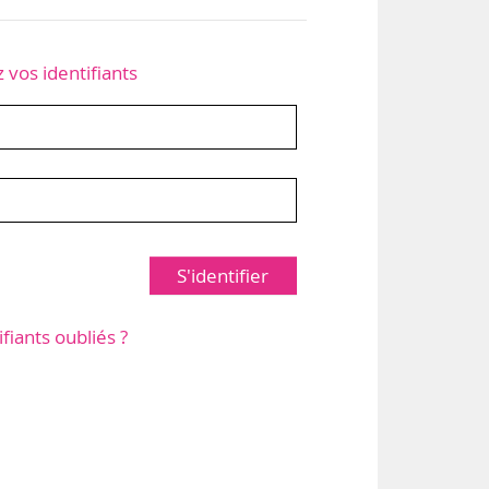
z vos identifiants
S'identifier
ifiants oubliés ?