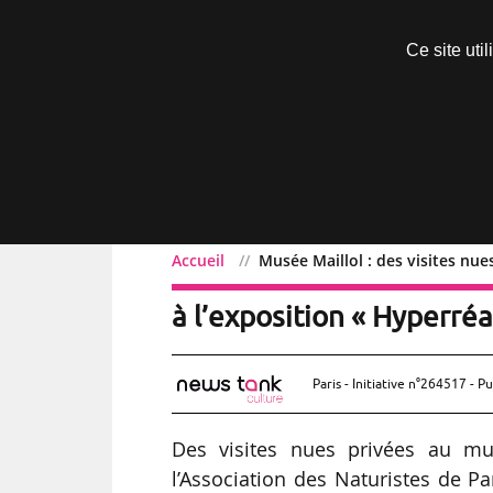
Découvrir sans engagement
Ce site uti
Menu
Accueil
Musée Maillol : des visites nue
Musée Maillol : des visi
à l’exposition « Hyperré
Paris - Initiative n°264517 - Pu
Des visites nues privées au mus
l’Association des Naturistes de P