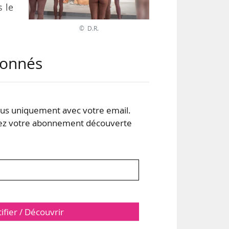
s le
© D.R.
 pas
abonnés
e de
era
 de
s uniquement avec votre email.
 votre abonnement découverte
ace.
tifier / Découvrir