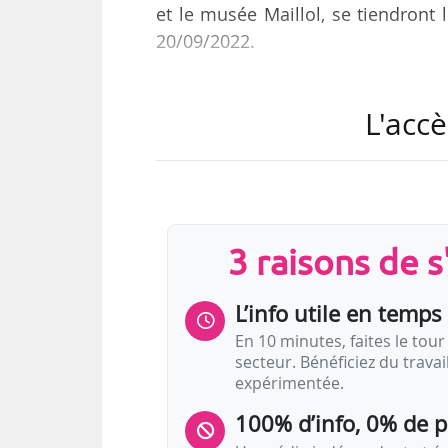
et le musée Maillol, se tiendront 
20/09/2022.
Cette initiative est mise en place à
L'accè
un corps » du 08/09/2022 au 05/03
créatures immobiles, répliques
encouragé à « comparer son corp
visite.
3 raisons de 
Il est possible d’acheter sa plac
Des visites nues ont déjà été orga
L’info utile en temps 
En 10 minutes, faites le tour 
secteur. Bénéficiez du trava
expérimentée.
100% d’info, 0% de 