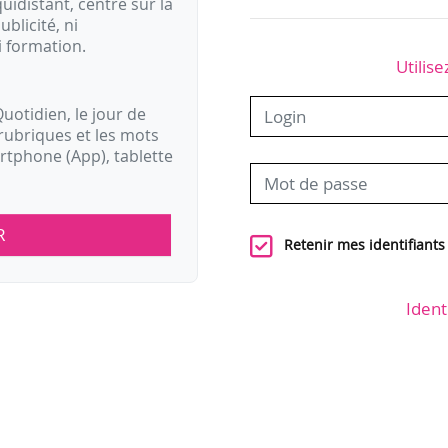
idistant, centré sur la
ublicité, ni
i formation.
Utilise
uotidien, le jour de
rubriques et les mots
artphone (App), tablette
R
Retenir mes identifiants
Ident