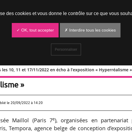
Prendre un rendez-vous
lise des cookies et vous donne le contrôle sur ce que vous souha
✓ OK, tout accepter
✗ Interdire tous les cookies
Personnaliser
s les 10, 11 et 17/11/2022 en écho à l’exposition « Hyperréalisme 
tes nues les 10, 11 et 17/11/2022 en é
alisme »
blié le
20/09/2022 à 14:20
e
ée Maillol (Paris 7
), organisées en partenariat 
aris, Tempora, agence belge de conception d’exposit