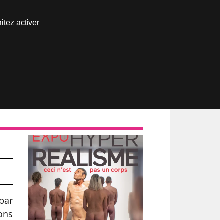
Nous joindre
itez activer
Espace abonné
»
cho
par
ions