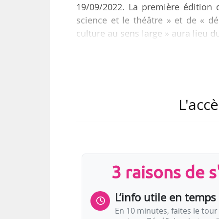
19/09/2022. La première édition d
science et le théâtre » et de « d
culture au sens large » aura lieu 
Parmi les spectacles à l’affich
textiles » sera un mélange de bi
relativité », une combinaison d’ép
les planches » accueillera entre a
L'accè
CNRS à l’Institut de Systématique 
3 raisons de 
L’info utile en temps 
En 10 minutes, faites le tour 