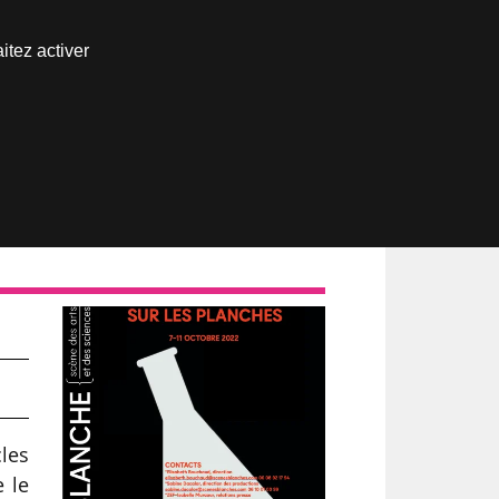
Nous joindre
itez activer
Espace abonné
les
e le