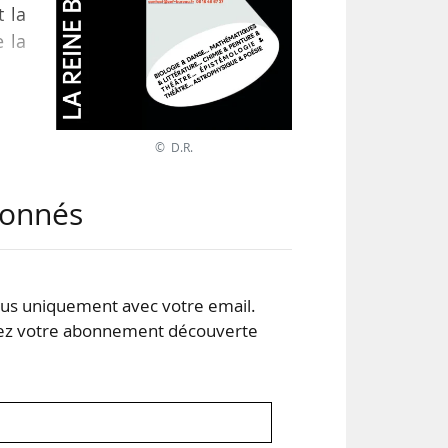
t la
e la
ées
 la
© D.R.
 sur
rche
abonnés
s uniquement avec votre email.
 votre abonnement découverte