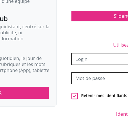
il d’une équipe
S'iden
pub
idistant, centré sur la
ublicité, ni
i formation.
Utilise
uotidien, le jour de
rubriques et les mots
artphone (App), tablette
R
Retenir mes identifiants
Ident