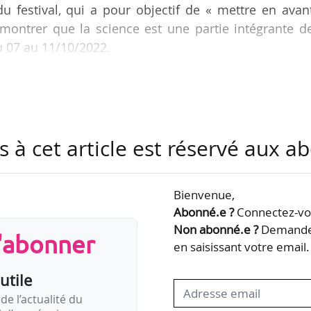
u festival, qui a pour objectif de « mettre en avan
émontrer que la science est une partie intégrante d
du 07 au 11/10/2022.
e, « Couleurs énigmatiques des papillons et envol
ologie de l’évolution et de danse, « Shakespeare et
istémologie et de théâtre. Le « Festival des savants
utres Marianne Elias, biologiste, directrice de reche
s à cet article est réservé aux 
et…
Bienvenue,
Abonné.e ?
Connectez-vou
Non abonné.e ?
Demandez
s'abonner
en saisissant votre email.
utile
de l’actualité du