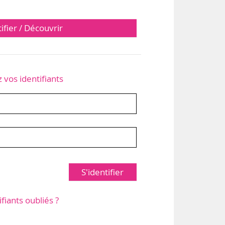
tifier / Découvrir
z vos identifiants
S'identifier
ifiants oubliés ?