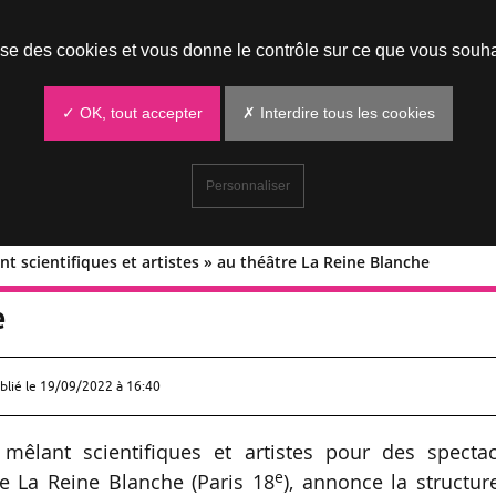
Prendre un rendez-vous
lise des cookies et vous donne le contrôle sur ce que vous souha
✓ OK, tout accepter
✗ Interdire tous les cookies
Personnaliser
t scientifiques et artistes » au théâtre La Reine Blanche
 mêlant scientifiques et artistes » au
e
blié le
19/09/2022 à 16:40
 mêlant scientifiques et artistes pour des spectac
e
re La Reine Blanche (Paris 18
), annonce la structur