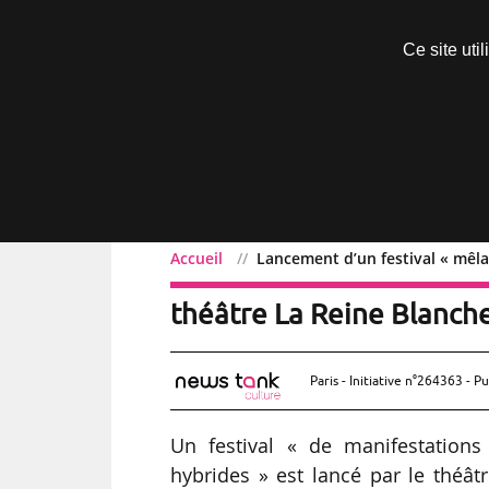
Découvrir sans engagement
Ce site uti
Menu
Accueil
Lancement d’un festival « mêlan
Lancement d’un festival «
théâtre La Reine Blanch
Paris - Initiative n°264363 - Pu
Un festival « de manifestations
hybrides » est lancé par le théât