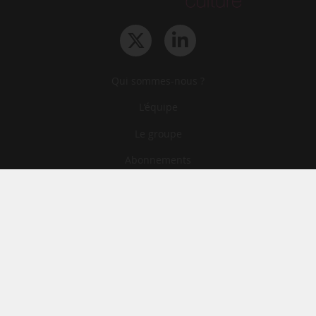
Qui sommes-nous ?
L‘équipe
Le groupe
Abonnements
Contact
Archives
CGA
Mentions légales
Confidentialité