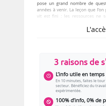
pose un grand nombre de questi
années à venir. La leçon que l’on 
vit est fini : les ressources ne 
climatique, dont on parle depuis 
L'accè
pouvait nous impacter », déclare 
congrès national du syndicat intitu
musiques actuelles durable et écol
3 raisons de 
L’info utile en temps 
En 10 minutes, faites le tour 
secteur. Bénéficiez du trava
expérimentée.
100% d’info, 0% de 