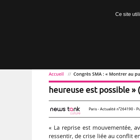
Découvrir sans engagement
Ce site uti
Menu
Accueil
Congrès SMA : « Montrer au pub
Congrès SMA : « Montrer
heureuse est possible » 
Paris - Actualité n°264190 - P
« La reprise est mouvementée, ave
ressentir, de crise liée au conflit 