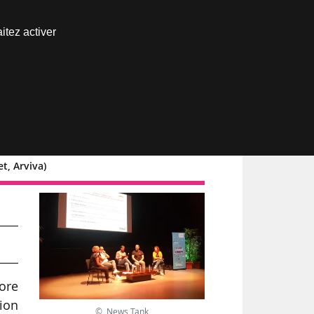
Nous joindre
itez activer
Espace abonné
t, Arviva)
core
tion
© News Tank