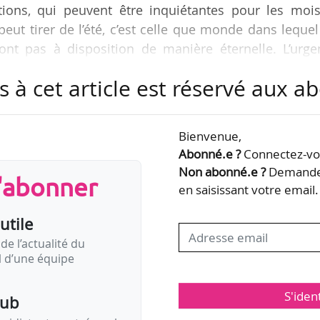
ons, qui peuvent être inquiétantes pour les mois
peut tirer de l’été, c’est celle que monde dans leque
sont pas à disposition de manière éternelle. L’urg
si longtemps maintenant, nous a montré à quel point 
s à cet article est réservé aux 
Laurent Decès, président du SMA, lors du grand déba
lé « De quelle filière voulons-nous ? Pour un secteur
ogique » le 14/09/2022. Ce débat s’est…
Bienvenue,
Abonné.e ?
Connectez-vou
Non abonné.e ?
Demandez
s'abonner
en saisissant votre email.
utile
de l’actualité du
il d’une équipe
S'iden
pub