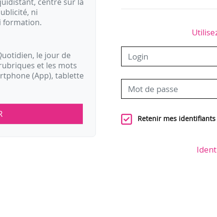
idistant, centré sur la
ublicité, ni
i formation.
Utilise
uotidien, le jour de
rubriques et les mots
artphone (App), tablette
R
Retenir mes identifiants
Ident