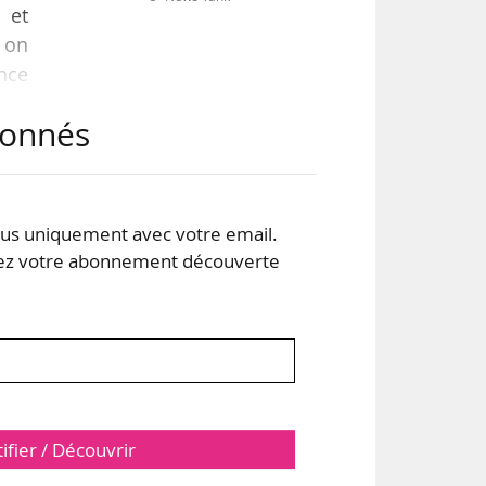
 et
l on
ence
elle
abonnés
t du
 des
s uniquement avec votre email.
 votre abonnement découverte
tifier / Découvrir