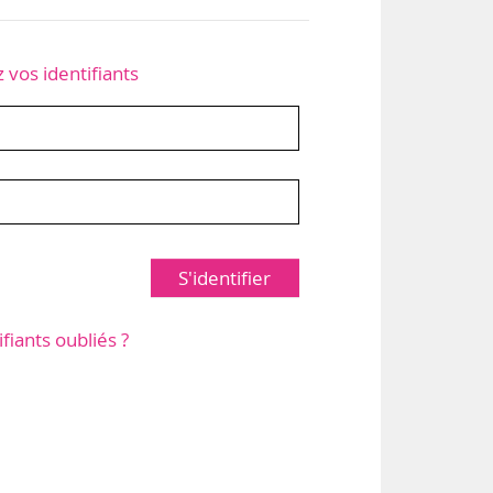
z vos identifiants
S'identifier
ifiants oubliés ?