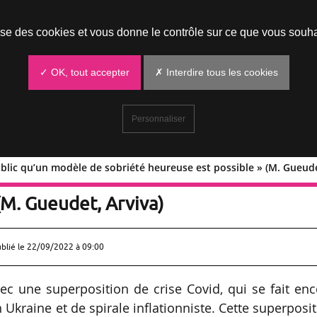
Prendre un rendez-vous
lise des cookies et vous donne le contrôle sur ce que vous souha
✓ OK, tout accepter
✗ Interdire tous les cookies
Personnaliser
lic qu’un modèle de sobriété heureuse est possible » (M. Gueude
 au public qu’un modèle de sobriété
(M. Gueudet, Arviva)
ublié le
22/09/2022 à 09:00
c une superposition de crise Covid, qui se fait en
en Ukraine et de spirale inflationniste. Cette superposi