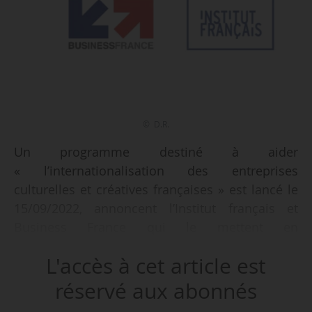
© D.R.
Un programme destiné à aider
« l’internationalisation des entreprises
culturelles et créatives françaises » est lancé le
15/09/2022, annoncent l’Institut français et
Business France qui le mettent en
œuvre. Intitulé ICC Immersion et doté de
L'accès à cet article est
10,5 millions d’euros, il est « conçu et financé
dans le cadre de France 2030 ». Le programme
réservé aux abonnés
aidera ces entreprises à « développer une