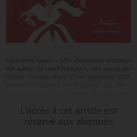
© D.R.
L’Académie Favart, « pôle d’excellence artistique
axé autour du chant français », sera lancée par
e
l’Opéra Comique (Paris 2
) en septembre 2023,
annonce l’institution le 14/09/2022. Elle offrira
sur une saison à une dizaine d’académiciens
une formation au répertoire spécifique de
L'accès à cet article est
l’opéra comique.
réservé aux abonnés
er
La saison, qui occupe le 1
semestre 2023 de
janvier à juin, propose six ouvrages lyriques.