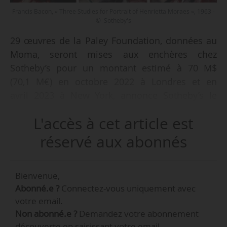
Francis Bacon, « Three Studies for Portrait of Henrietta Moraes », 1963 -
© Sotheby's
29 œuvres de la Paley Foundation, données au
Moma, seront mises aux enchères chez
Sotheby’s pour un montant estimé à 70 M$
(70,1 M€) en octobre 2022 à Londres et en
avril 2023 à New York, annonce Sotheby’s le
14/09/2022. Les recettes ont notamment pour
L'accès à cet article est
objet de contribuer à une nouvelle dotation au
MoMA de New York, créée par la Paley
réservé aux abonnés
Foundation, « pour soutenir les objectifs du
musée en matière de médias et de technologies
Bienvenue,
numériques et pour permettre de nouvelles
Abonné.e ?
Connectez-vous uniquement avec
acquisitions », indique Sotheby’s. Parmi les 29
votre email.
œuvres mises aux enchères figurent
Non abonné.e ?
Demandez votre abonnement
notamment « Guitare sur une table » (1916) de
découverte en saisissant votre email.