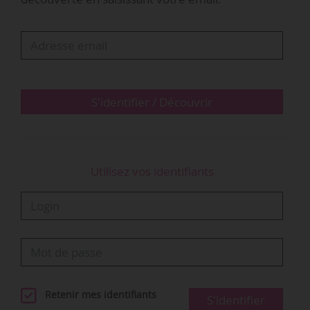
Pablo Picasso, « Three Studies for Portrait of
Henrietta Moraes » (1963) de Francis Bacon, ou
« Vase de fleurs à la branche de lierre, première
version » d’Henri Rousseau (1909).
« Le MoMA reçoit…
S'identifier / Découvrir
Utilisez vos identifiants
Retenir mes identifiants
S'identifier