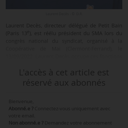
Laurent Decès - © D.R.
Laurent Decès, directeur délégué de Petit Bain
e
(Paris 13
), est réélu président du SMA lors du
congrès national du syndicat, organisé à la
Coopérative de Mai (Clermont-Ferrand), le
13/09/2022. Laurent Decès occupe ces fonctions
depuis septembre 2020.
L'accès à cet article est
Son élection et celle du bureau, qui compte 11
réservé aux abonnés
membres, a été précédée par le renouvellement
du conseil national du syndicat, représentant
Bienvenue,
les différentes régions et activités de ses
Abonné.e ?
Connectez-vous uniquement avec
membres.
votre email.
Non abonné.e ?
Demandez votre abonnement
Le congrès national du SMA est « l’occasion de