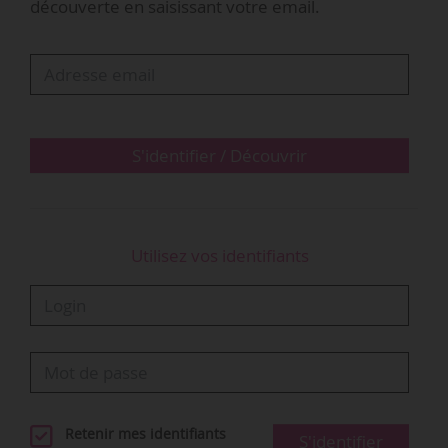
découverte en saisissant votre email.
dresser un bilan de l’année lors de temps de
plénières et d’échanger autour de différents
sujets d’actualité », notamment au travers
d’ateliers ayant en 2022 pour thème « l’écologie,
la formation professionnelle, le streaming, les
programmes d’aides du CNM, la recherche et le
S'identifier / Découvrir
développement, les enjeux de…
Utilisez vos identifiants
Retenir mes identifiants
S'identifier