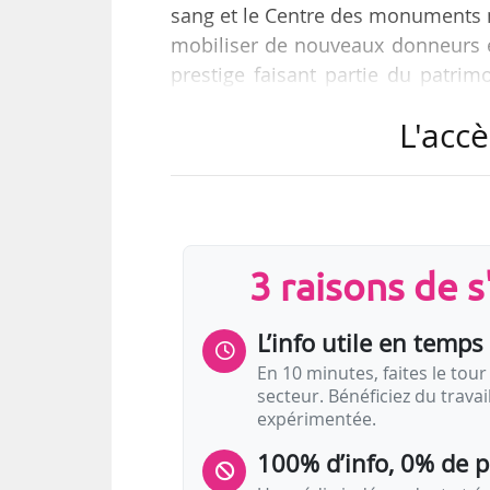
sang et le Centre des monuments n
mobiliser de nouveaux donneurs en
prestige faisant partie du patrimo
« 10 000 dons sont nécessaires 
L'accè
CMN.
Le partenariat est lancé dans le
déroulant notamment à l’occa
monuments du réseau du CMN, pa
3 raisons de 
château d’Angers…
L’info utile en temps 
En 10 minutes, faites le tour 
secteur. Bénéficiez du trava
expérimentée.
100% d’info, 0% de 