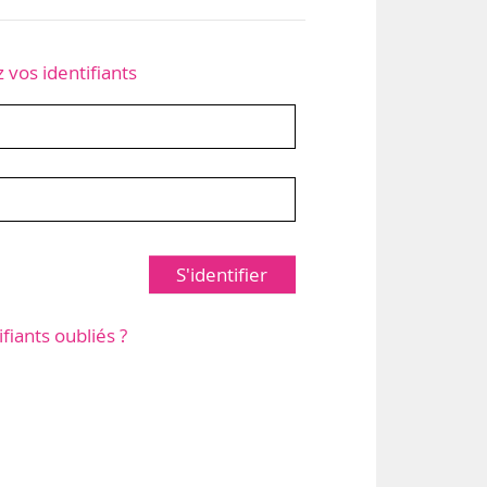
z vos identifiants
S'identifier
ifiants oubliés ?