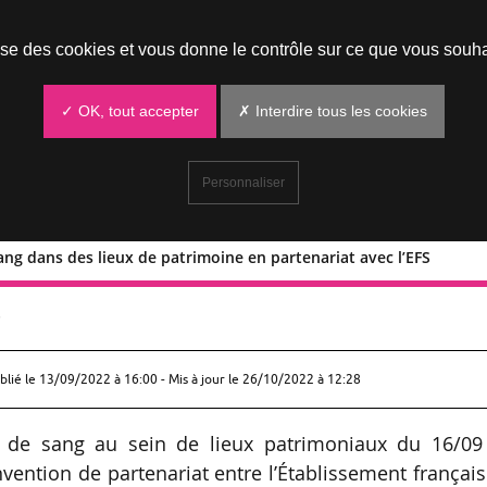
Prendre un rendez-vous
lise des cookies et vous donne le contrôle sur ce que vous souha
✓ OK, tout accepter
✗ Interdire tous les cookies
Personnaliser
ang dans des lieux de patrimoine en partenariat avec l’EFS
s de sang dans des lieux de patrimoin
S
blié le
13/09/2022 à 16:00
- Mis à jour le 26/10/2022 à 12:28
s de sang au sein de lieux patrimoniaux du 16/09
onvention de partenariat entre l’Établissement françai