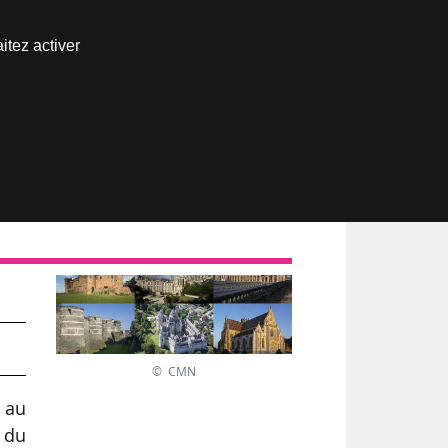
Nous joindre
itez activer
Espace abonné
e
© CMN
 au
s du