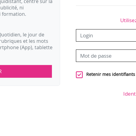
idistant, centré sur la
ublicité, ni
i formation.
Utilise
uotidien, le jour de
rubriques et les mots
artphone (App), tablette
R
Retenir mes identifiants
Ident