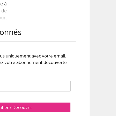
se à
u de
our,
 le
abonnés
 se
 12
s uniquement avec votre email.
 le
 votre abonnement découverte
tifier / Découvrir