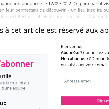
ationaux, annoncée le 12/09/2022. Ce partenariat vi
 leur permettant de découvrir « un lieu insolite o
ine architectural et historique français ». Chaque j
pour répondre aux besoins des malades », indique
s à cet article est réservé aux 
 cadre de l’opération « Don de sang & Patrimoine »,
Bienvenue,
sion des Journées européennes du patrimoine.
Abonné.e ?
Connectez-vou
rmi lesquels le Palais du Tau à Reims (Marne),
Non abonné.e ?
Demandez
s'abonner
en saisissant votre email.
utile
de l’actualité du
il d’une équipe
S'iden
pub