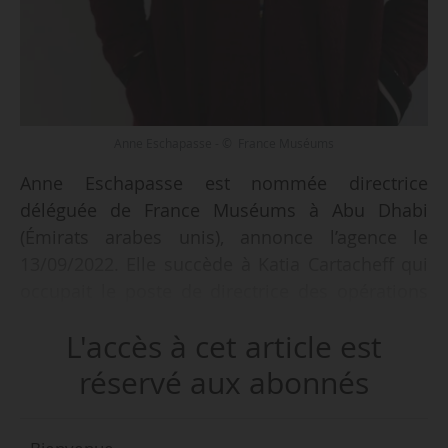
Anne Eschapasse - © France Muséums
Anne Eschapasse est nommée directrice
déléguée de France Muséums à Abu Dhabi
(Émirats arabes unis), annonce l’agence le
13/09/2022. Elle succède à Katia Cartacheff qui
occupait le poste de directrice des opérations
depuis 2014. Anne Eschapasse prendra ses
L'accès à cet article est
nouvelles fonctions le 19/09/2022. À ce poste,
elle sera notamment chargée de « coordonner
réservé aux abonnés
et de pérenniser les relations étroites avec le
Département de la Culture et du Tourisme d’Abu