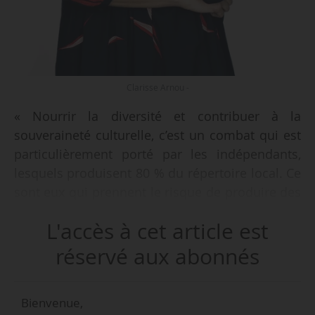
Clarisse Arnou -
« Nourrir la diversité et contribuer à la
souveraineté culturelle, c’est un combat qui est
particulièrement porté par les indépendants,
lesquels produisent 80 % du répertoire local. Ce
sont eux qui prennent le risque de produire des
esthétiques diversifiées, des registres qui ont
L'accès à cet article est
plus de difficultés à trouver leur place dans le
monde digital et sont donc de fait moins
réservé aux abonnés
souvent rentables. (…) Pour cela, il faut
consolider ce qui existe et fonctionne. Un CNM
Bienvenue,
fort, qui a les moyens de son ambition. Un CNM