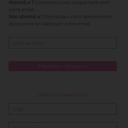
Abonné.e ?
Connectez-vous uniquement avec
qui contribue à diminuer la prise de risque des
votre email.
opérateurs qui investissent réellement (…). On
Non abonné.e ?
Demandez votre abonnement
ne devrait pas avoir à rappeler le rôle
découverte en saisissant votre email.
fondamental que joue cet établissement, venu
enfin rassembler un écosystème très dispersé
depuis tant d’années. Ce Gouvernement l’a fait
naître, il serait…
S'identifier / Découvrir
Utilisez vos identifiants