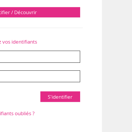
tifier / Découvrir
z vos identifiants
S'identifier
ifiants oubliés ?