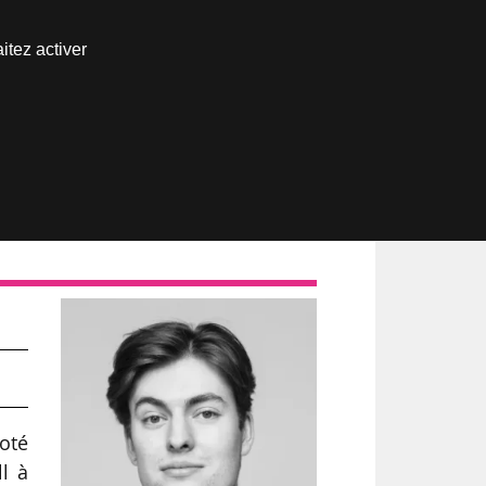
Nous joindre
itez activer
Espace abonné
al
oté
l à