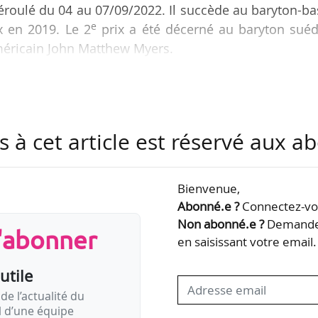
éroulé du 04 au 07/09/2022. Il succède au baryton-b
e
x en 2019. Le 2
prix a été décerné au baryton suéd
éricain John Matthew Myers.
e de l’Opéra national de Paris en septembre 2022 a
of Music de Philadelphie et au Royal College of Musi
au Carnegie Hall SongStudio, dirigé par Renée Fleming
s à cet article est réservé aux 
ix du concours international de chant baroque Anto
Bienvenue,
Abonné.e ?
Connectez-vou
Non abonné.e ?
Demandez
s'abonner
en saisissant votre email.
utile
de l’actualité du
il d’une équipe