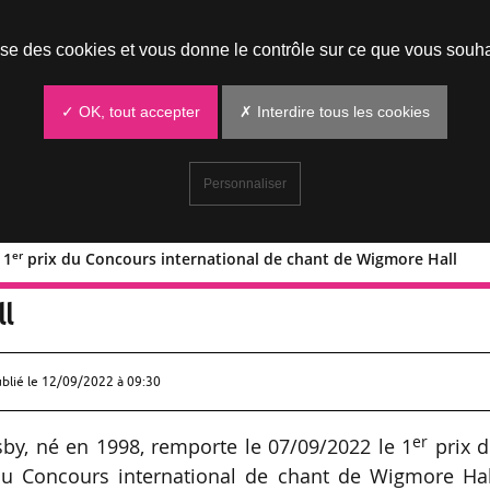
Prendre un rendez-vous
lise des cookies et vous donne le contrôle sur ce que vous souha
✓ OK, tout accepter
✗ Interdire tous les cookies
Personnaliser
er
 1
prix du Concours international de chant de Wigmore Hall
er
Kilsby 1
prix du Concours internation
l
ublié le
12/09/2022 à 09:30
er
sby, né en 1998, remporte le 07/09/2022 le 1
prix d
du Concours international de chant de Wigmore Hal