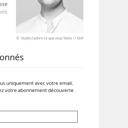
asse
ois
près
© Studio J'adore ce que vous faites ! / OnP
c de
. Il
abonnés
nio
s uniquement avec votre email.
 votre abonnement découverte