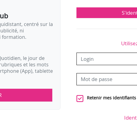
S'iden
pub
idistant, centré sur la
ublicité, ni
i formation.
Utilise
uotidien, le jour de
rubriques et les mots
artphone (App), tablette
R
Retenir mes identifiants
Ident