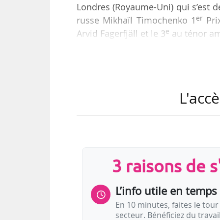
Londres (Royaume-Uni) qui s’est d
er
russe Mikhaïl Timochenko 1
Pri
e
Arvid Fagerfjäll et le 3
au ténor am
Laurence Kilsby rejoint l’Académi
avoir étudié au Curtis Institute 
Londres. Il a également participé 
L'accè
er
a remporté le 28/08/2022 le 1
pr
Cesti (Autriche).
Au…
3 raisons de 
L’info utile en temps 
En 10 minutes, faites le tour 
secteur. Bénéficiez du trava