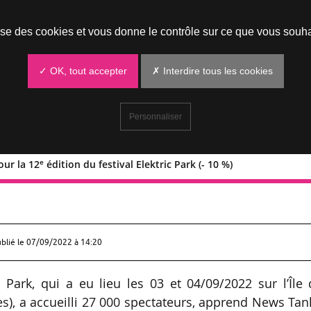
Prendre un rendez-vous
lise des cookies et vous donne le contrôle sur ce que vous souha
✓ OK, tout accepter
✗ Interdire tous les cookies
Personnaliser
e
our la 12
édition du festival Elektric Park (- 10 %)
e
teurs pour la 12
édition du festival
ublié le
07/09/2022 à 14:20
c Park, qui a eu lieu les 03 et 04/09/2022 sur l’Île
s), a accueilli 27 000 spectateurs, apprend News Tan