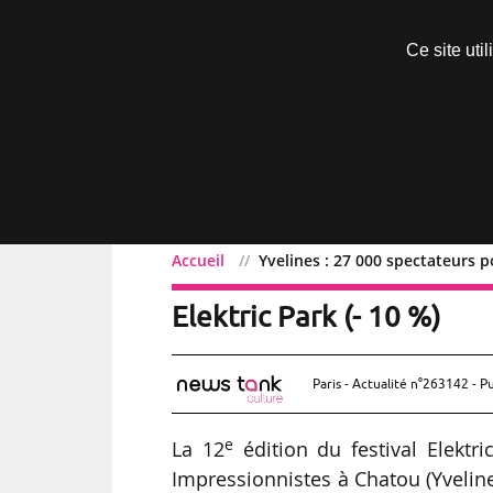
Découvrir sans engagement
Ce site uti
Menu
Accueil
Yvelines : 27 000 spectateurs p
Yvelines : 27 000 specta
Elektric Park (- 10 %)
Paris - Actualité n°263142 - P
e
La 12
édition du festival Elektri
Impressionnistes à Chatou (Yveline