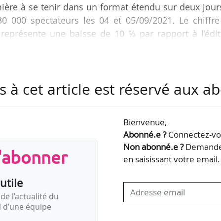
mière à se tenir dans un format étendu sur deux jour
30 000 spectateurs les 04 et 05/09/2021. Le chiffre
 représente une baisse de 10 % par rapport à l’édi
ura ou encore DJ Falcon étaient notamment à l’affich
s à cet article est réservé aux 
re « plus de 80 artistes » sur cinq scènes.
éroulait que sur une journée, a vu 15 000 festival
Bienvenue,
 L’édition 2020 a été annulée en raison du Covid-19…
Abonné.e ?
Connectez-vou
Non abonné.e ?
Demandez
s'abonner
en saisissant votre email.
utile
de l’actualité du
il d’une équipe