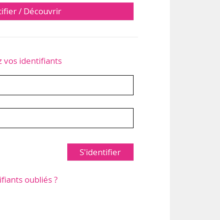
tifier / Découvrir
z vos identifiants
S'identifier
ifiants oubliés ?