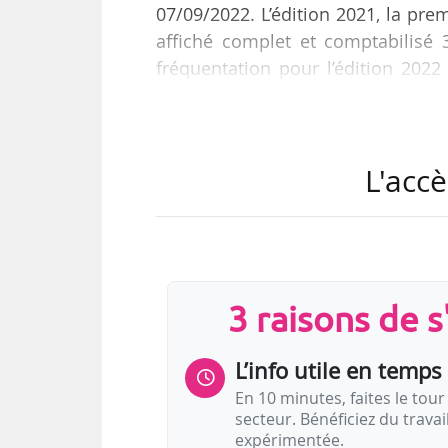
07/09/2022. L’édition 2021, la pre
affiché complet et comptabilisé 
fréquentation pour l’édition 2022
2021.
Martin Solveig, Mr Oizo, Ace Vent
L'accè
e
cette 12
édition qui a vu se produi
En 2019, le festival, qui ne se d
franchir ses portes le 07/09/2019.
3 raisons de 
L’info utile en temps 
En 10 minutes, faites le tour 
secteur. Bénéficiez du trava
expérimentée.