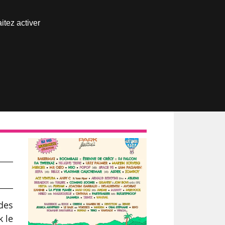
Nous joindre
itez activer
Espace abonné
 des
k le