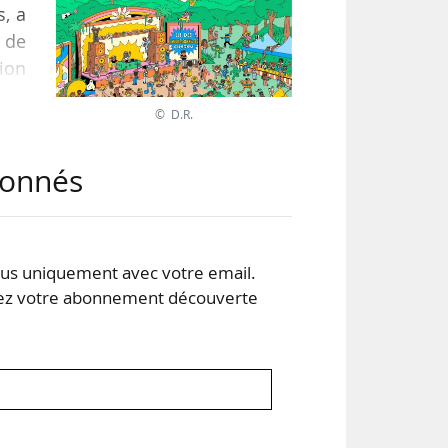
s, a
 de
tion
© D.R.
e de
abonnés
iers
s uniquement avec votre email.
 votre abonnement découverte