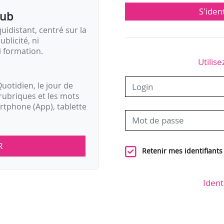
S'iden
pub
idistant, centré sur la
ublicité, ni
i formation.
Utilise
uotidien, le jour de
rubriques et les mots
artphone (App), tablette
R
Retenir mes identifiants
Ident