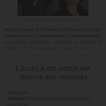
Magda Bizarro et Géraldine Chaillou - © D.R.
Magda Bizarro et Géraldine Chaillou ont pris les
fonctions de co-directrices de la programmation
du Festival d’Avignon, annonce ce dernier le
06/09/2022. Elle succèdent à Agnès Troly, qui a
occupé le poste sous la direction d’Olivier Py
(2013-2022).
L'accès à cet article est
Magda Bizarro et Géraldine Chaillou
réservé aux abonnés
travailleront aux côtés de Tiago Rodrigues,
nouveau directeur du Festival d’Avignon, et
Bienvenue,
d’Anne de Amézaga, directrice déléguée. Ces
Abonné.e ?
Connectez-vous uniquement avec
derniers ont pris leurs fonctions le 01/09/2022
votre email.