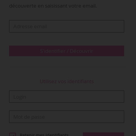
annulée en raison de la crise sanitaire. La
découverte en saisissant votre email.
saison d’été 2021 s’était tenue du 03/07 au
05/09/2021 dans le respect des normes
sanitaires alors en vigueur, notamment en ce
qui concerne les jauges de spectateurs.
Le chiffre de fréquentation 2022 portent sur
S'identifier / Découvrir
deux pièces mais aussi un seul en…
Utilisez vos identifiants
Retenir mes identifiants