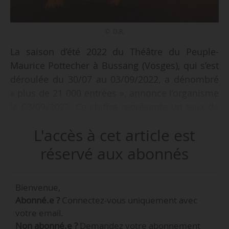
© D.R.
La saison d’été 2022 du Théâtre du Peuple-
Maurice Pottecher à Bussang (Vosges), qui s’est
déroulée du 30/07 au 03/09/2022, a dénombré
« plus de 21 000 entrées », annonce l’organisme
le 03/09/2022. Ce chiffre représente un taux de
fréquentation de 85 %.
L'accès à cet article est
La saison d’été 2022 était placée sous la figure
réservé aux abonnés
d’Hamlet avec, notamment, les pièces
« Hamlet » de Shakespeare et « Hamlet-
Bienvenue,
machine » de Heiner Müller mises en scène par
Abonné.e ?
Connectez-vous uniquement avec
Simon Delétang. Ce programme était
votre email.
originellement prévu pour la saison d’été 2020
Non abonné.e ?
Demandez votre abonnement