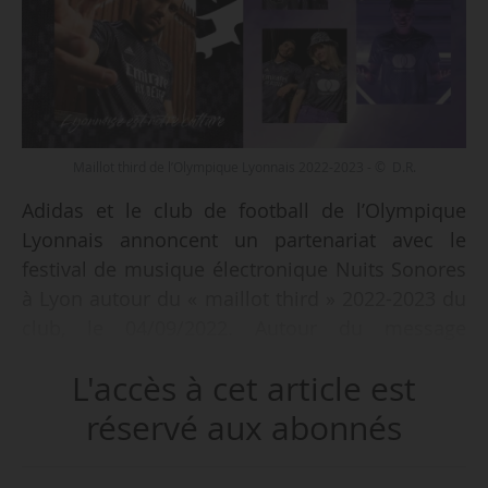
Maillot third de l’Olympique Lyonnais 2022-2023 - © D.R.
Adidas et le club de football de l’Olympique
Lyonnais annoncent un partenariat avec le
festival de musique électronique Nuits Sonores
à Lyon autour du « maillot third » 2022-2023 du
club, le 04/09/2022. Autour du message
« Lyonnaise est notre culture », le maillot se
L'accès à cet article est
veut « inclusif et fédérateur comme l’est la
musique électronique », indiquent les
réservé aux abonnés
partenaires.