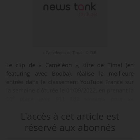
« Caméléon » de Timal - © D.R.
Le clip de « Caméléon », titre de Timal (en
featuring avec Booba), réalise la meilleure
entrée dans le classement YouTube France sur
la semaine clôturée le 01/09/2022, en prenant la
e
11
place avec 911 182 streams pour sa
première semaine d’exploitation. Timal est
L'accès à cet article est
également présent dans le Top 20 avec « Filtré »,
qu’il partage avec Gazo, après 29 semaines
réservé aux abonnés
e
d’exploitation (18
, 737 561 vues).