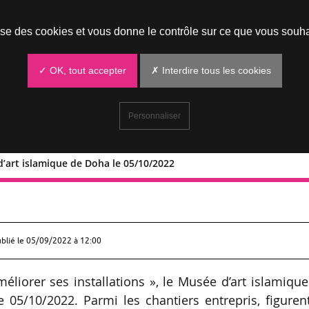
Prendre un rendez-vous
lise des cookies et vous donne le contrôle sur ce que vous souha
✓ OK, tout accepter
✗ Interdire tous les cookies
Personnaliser
’art islamique de Doha le 05/10/2022
usée d’art islamique de Doha le
ublié le
05/09/2022 à 12:00
éliorer ses installations », le Musée d’art islamiqu
e 05/10/2022. Parmi les chantiers entrepris, figuren