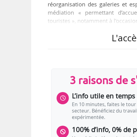
réorganisation des galeries et e
médiation « permettant d’accuei
touristes », notamment à l’occasi
L'accè
De nouveaux dispositifs de visite,
familles), seront lancés pour rend
intéressante ». L’établissement i
la pratique ». Ce dernier permettr
son et parfois…
3 raisons de 
L’info utile en temps 
En 10 minutes, faites le tour 
secteur. Bénéficiez du trava
expérimentée.
100% d’info, 0% de 