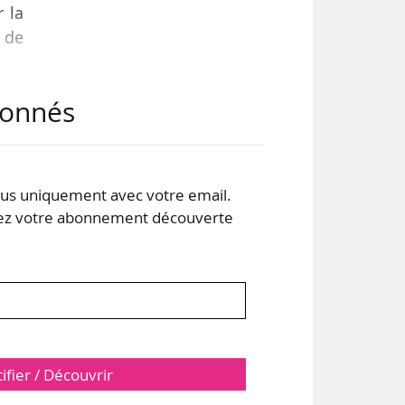
 la
 de
abonnés
 aux
plus
 par
rat,
s uniquement avec votre email.
 votre abonnement découverte
tifier / Découvrir