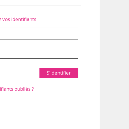
z vos identifiants
S'identifier
ifiants oubliés ?