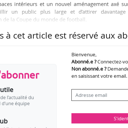
spaces intérieurs et un nouvel aménagement axé sur
llir un public plus large et d’attirer davantage
on de la Coupe du monde de football.
s à cet article est réservé aux 
 les « Family Trails » (itinéraires préétablis dédiés
re la visite des galeries « à la fois plus simple et 
naugurera également un processus d'« apprentissage
Bienvenue,
a de découvrir des œuvres par le biais des sens (odo
Abonné.e ?
Connectez-vou
Non abonné.e ?
Demandez
s'abonner
en saisissant votre email.
utile
de l’actualité du
il d’une équipe
S'iden
pub