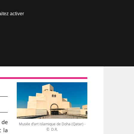
Nous joindre
itez activer
Espace abonné
e de
Musée d’art islamique de Doha (Qatar) -
t la
© D.R.