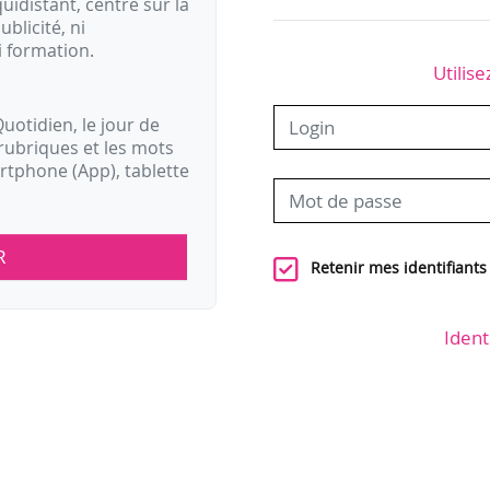
idistant, centré sur la
ublicité, ni
i formation.
Utilise
uotidien, le jour de
rubriques et les mots
artphone (App), tablette
R
Retenir mes identifiants
Ident