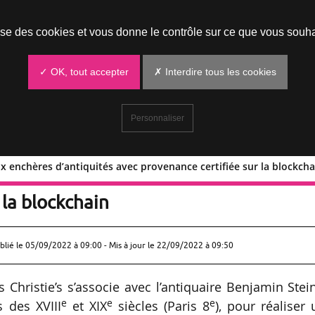
Prendre un rendez-vous
lise des cookies et vous donne le contrôle sur ce que vous souha
✓ OK, tout accepter
✗ Interdire tous les cookies
Personnaliser
x enchères d’antiquités avec provenance certifiée sur la blockcha
nte aux enchères d’antiquités avec
 la blockchain
blié le
05/09/2022 à 09:00
- Mis à jour le 22/09/2022 à 09:50
hristie’s s’associe avec l’antiquaire Benjamin Stein
e
e
e
s des XVIII
et XIX
siècles (Paris 8
), pour réaliser