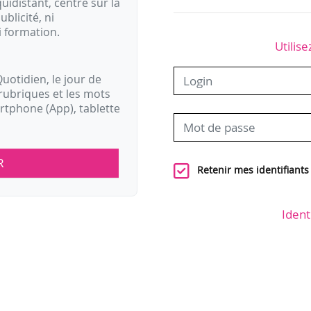
idistant, centré sur la
ublicité, ni
i formation.
Utilise
uotidien, le jour de
rubriques et les mots
artphone (App), tablette
R
Retenir mes identifiants
Ident