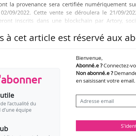
dont la provenance sera certifiée numériquement su
e 02/09/2022. Cette vente se déroulera le 21/09/202
ront inscrits dans une blockchain par Artory, soci
 d’enregistrement sécurisé d’œuvres d’art physique
s à cet article est réservé aux 
histoire des arts décoratifs. Grâce à la collaboratio
Bienvenue,
s un lien pérenne et indissoluble entre une œuvre d’
Abonné.e ?
Connectez-vou
’authentifient »…
Non abonné.e ?
Demandez
s'abonner
en saisissant votre email.
utile
de l’actualité du
il d’une équipe
S'iden
pub