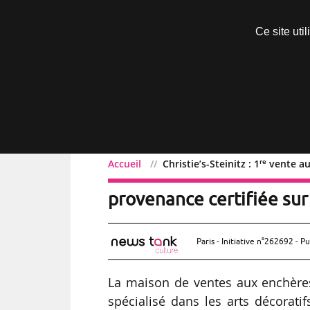
Découvrir sans engagement
Ce site uti
Menu
re
Accueil
Christie’s-Steinitz : 1
vente au
re
Christie’s-Steinitz : 1
ve
provenance certifiée sur
Paris - Initiative n°262692 - Pu
La maison de ventes aux enchères C
spécialisé dans les arts décoratif