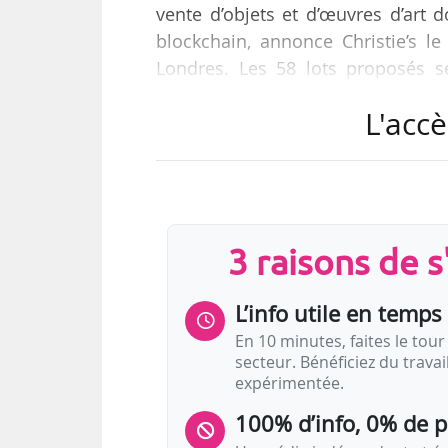
vente d’objets et d’œuvres d’art 
blockchain, annonce Christie’s l
Londres. Les 58 lots proposés se
spécialisée dans les technologies
L'accè
d’objets de collection.
« Il s’agit d’une première dans l’
Christie’s avec Artory, nous créon
sa provenance et les données qui l
3 raisons de 
L’info utile en temps 
En 10 minutes, faites le tour 
secteur. Bénéficiez du trava
expérimentée.
100% d’info, 0% de 