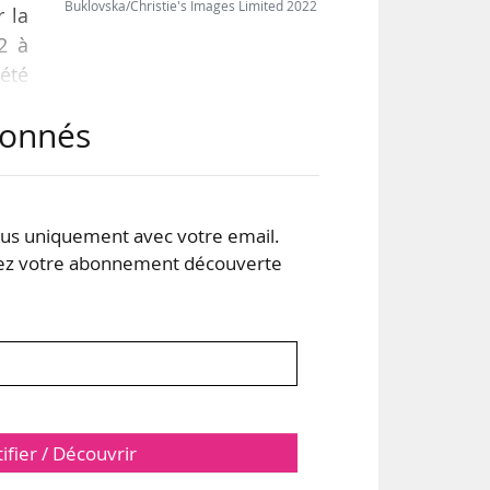
Buklovska/Christie's Images Limited 2022
r la
2 à
été
s et
abonnés
n de
art,
s uniquement avec votre email.
 votre abonnement découverte
tifier / Découvrir