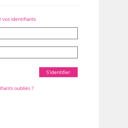
z vos identifiants
S'identifier
ifiants oubliés ?