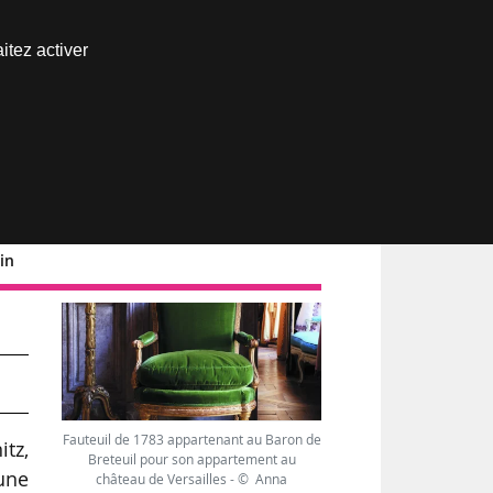
Nous joindre
itez activer
Espace abonné
in
Fauteuil de 1783 appartenant au Baron de
itz,
Breteuil pour son appartement au
 une
château de Versailles - © Anna