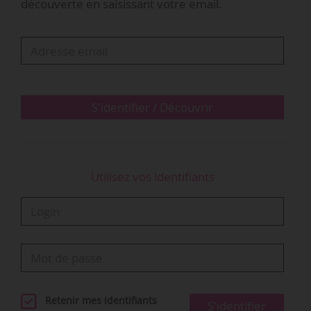
découverte en saisissant votre email.
galerie Esther Schipper représente « 45 artistes
internationaux établis ou nouvellement
découverts », dont David Claerbout, Ann
Veronica Janssens, Anri Sala ou encore Hito
Steyerl. Elle ouvrira également une galerie à
Séoul (Corée du Sud) en…
S'identifier / Découvrir
Utilisez vos identifiants
Retenir mes identifiants
S'identifier