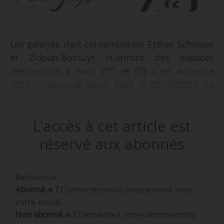
Les galeries d’art contemporain Esther Schipper
et Zidoun-Bossuyt ouvriront des espaces
er
e
d’exposition à Paris (1
et 6
) « en automne
2022 », apprend News Tank le 02/09/2022. Le
site de l’antenne de la galerie allemande Esther
er
Schipper sera situé place Vendôme (1
), avec
L'accès à cet article est
2
une surface de 100 m
. L’antenne de la galerie
luxembourgeoise Zidoun-Bossuyt sera située à
réservé aux abonnés
e
Saint-Germain-des-Prés (6
), avec une ouverture
prévue le 20/10/2022. Son adresse et ses
Bienvenue,
caractéristiques n’ont pas été annoncées à ce
Abonné.e ?
Connectez-vous uniquement avec
stade.
votre email.
Non abonné.e ?
Demandez votre abonnement
Fondée en 1989 et basée à Berlin (Allemagne), la