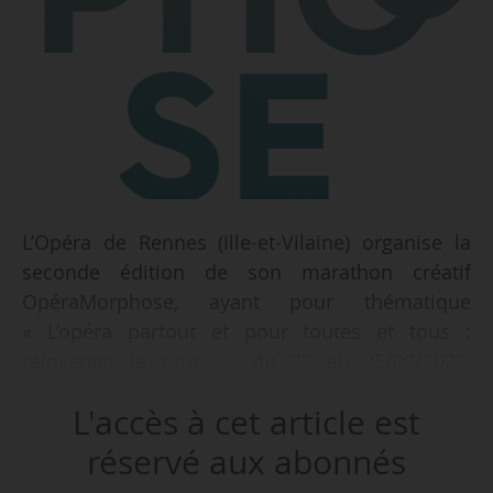
L’Opéra de Rennes (Ille-et-Vilaine) organise la
seconde édition de son marathon créatif
OpéraMorphose, ayant pour thématique
« L’opéra partout et pour toutes et tous :
réinventer le rituel », du 22 au 25/09/2022,
annonce l’institution le 31/08/2022. Les
L'accès à cet article est
participants devront « imaginer l’opéra de
demain à travers de nouvelles formes d’art, sur
réservé aux abonnés
de nouvelles scènes et avec de nouvelles