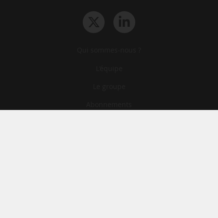
Qui sommes-nous ?
L‘équipe
Le groupe
Abonnements
Contact
Archives
CGA
Mentions légales
Confidentialité
Cookies