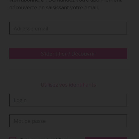
découverte en saisissant votre email.
« Les utilisateurs de la plateforme, qu’on
appellera des VRrOOmers, pourront se servir
d’outils extrêmement simples à manier, que
nous mettrons à leur disposition pour créer
leurs événements », précise Louis Cacciuttolo.
Les créateurs pourront…
S'identifier / Découvrir
Utilisez vos identifiants