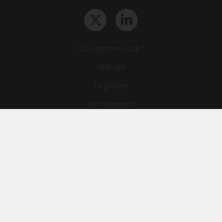
Qui sommes-nous ?
L‘équipe
Le groupe
Abonnements
Contact
Archives
CGA
Mentions légales
Confidentialité
Cookies