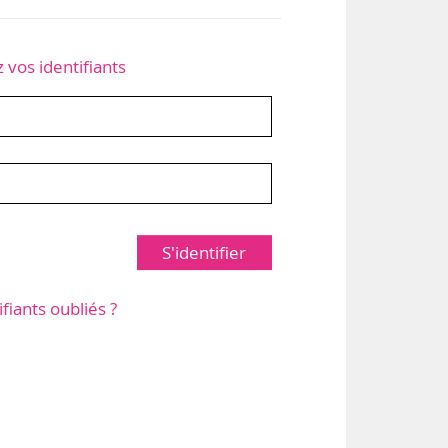
z vos identifiants
S'identifier
ifiants oubliés ?