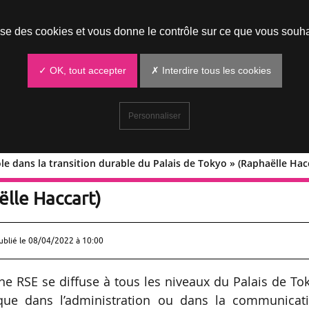
Prendre un rendez-vous
lise des cookies et vous donne le contrôle sur ce que vous souha
✓ OK, tout accepter
✗ Interdire tous les cookies
Personnaliser
le dans la transition durable du Palais de Tokyo » (Raphaëlle Hac
 un rôle dans la transition durable du
ëlle Haccart)
ublié le
08/04/2022 à 10:00
 RSE se diffuse à tous les niveaux du Palais de To
que dans l’administration ou dans la communicati