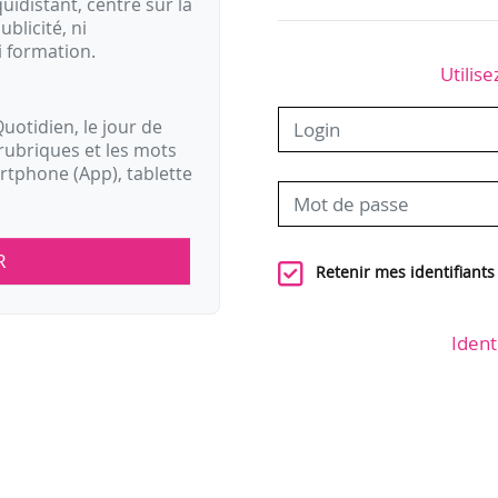
idistant, centré sur la
ublicité, ni
i formation.
Utilise
uotidien, le jour de
rubriques et les mots
artphone (App), tablette
R
Retenir mes identifiants
Ident