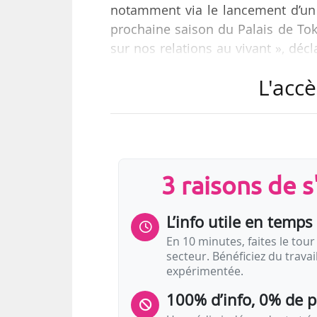
notamment via le lancement d’un s
prochaine saison du Palais de Tok
sur nos relations au vivant », déc
du Palais de Tokyo, dans un entre
L'accè
« Dans le cadre du programme “
Écologie” et le “Cercle Art & Soc
mécénat d’initiatives qui permet 
jamais interférer dans la…
3 raisons de 
L’info utile en temps 
En 10 minutes, faites le tour 
secteur. Bénéficiez du trava
expérimentée.
100% d’info, 0% de 