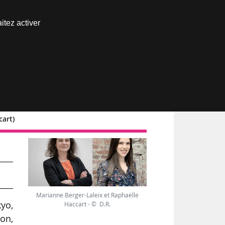
Nous joindre
itez activer
Espace abonné
cart)
Marianne Berger-Laleix et Raphaëlle
kyo,
Haccart - © D.R.
on,