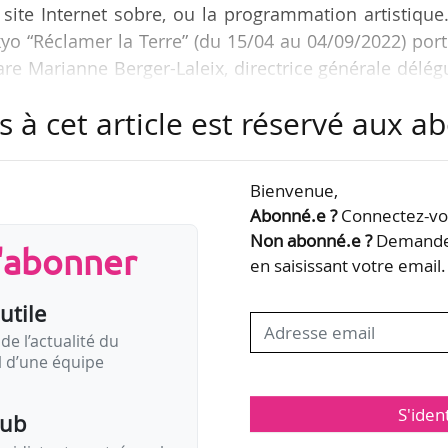
ite Internet sobre, ou la programmation artistique
yo “Réclamer la Terre” (du 15/04 au 04/09/2022) por
lare Marianne Berger-Laleix, directrice générale délé
tien à News Tank le 08/04/2022.
s à cet article est réservé aux 
Palais Durable”, nous avons lancé le “Cercle Ar
iété” (…) Nous passons d’un mécénat de contribution 
Bienvenue,
aux entreprises de s’impliquer dans l’institution 
Abonné.e ?
Connectez-vou
Non abonné.e ?
Demandez
s'abonner
en saisissant votre email.
utile
de l’actualité du
il d’une équipe
S'iden
pub