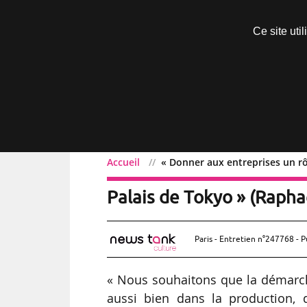
Découvrir sans engagement
Ce site uti
Menu
Accueil
« Donner aux entreprises un rô
« Donner aux entreprises
Palais de Tokyo » (Rapha
Paris - Entretien n°247768 - P
« Nous souhaitons que la démarche
aussi bien dans la production, 