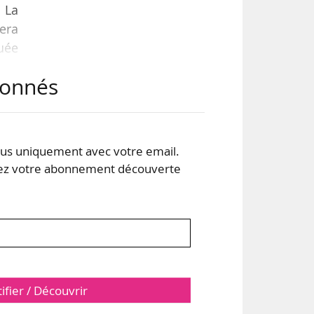
. La
tera
guée
abonnés
t &
à un
sans
s uniquement avec votre email.
 votre abonnement découverte
tifier / Découvrir