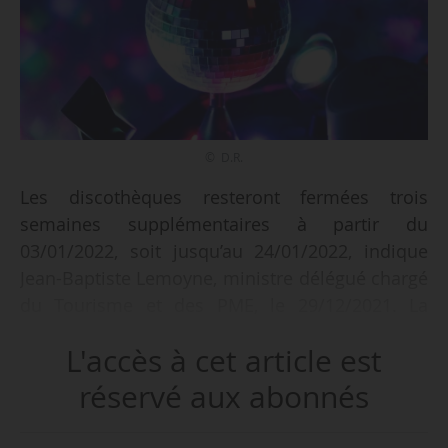
© D.R.
Les discothèques resteront fermées trois
semaines supplémentaires à partir du
03/01/2022, soit jusqu’au 24/01/2022, indique
Jean-Baptiste Lemoyne, ministre délégué chargé
du Tourisme et des PME, le 29/12/2021. La
fermeture initiale, annoncée par le Premier
L'accès à cet article est
ministre Jean Castex le 06/12/2021, courait
du 10/12/2021 au 06/01/2022.
réservé aux abonnés
« Dès le 20/12/2021, nous avons mis en place