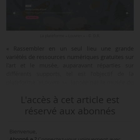
La plateforme « Louvre+ » - © D.R.
« Rassembler en un seul lieu une grande
variétés de ressources numériques gratuites sur
l’art et le musée, auparavant réparties sur
différents supports, tel est l’objectif de la
plateforme »Louvre +« lancée par le musée du
Louvre le 16/12/2021. »Son approche
L'accès à cet article est
éditorialisée permet de transmettre des savoirs
et de mettre l’histoire de l’art à la portée de
réservé aux abonnés
chacun« , déclare l’établissement.
Bienvenue,
»Plus de 500 contenus« sont aujourd’hui
Abonné.e ?
Connectez-vous uniquement avec