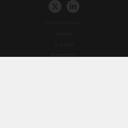
Qui sommes-nous ?
L‘équipe
Le groupe
Abonnements
Contact
Archives
CGA
Mentions légales
Confidentialité
Cookies