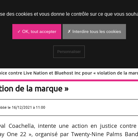
Prendre un rendez-vous
lise des cookies et vous donne le contrôle sur ce que vous souha
✓ OK, tout accepter
✗ Interdire tous les cookies
Personnaliser
oice contre Live Nation et Bluehost Inc pour « violation de la mar
oldenvoice contre Live Nation et
ation de la marque »
ublié le
16/12/2021 à 11:00
al Coachella, intente une action en justice contre
ay One 22 », organisé par Twenty-Nine Palms Band