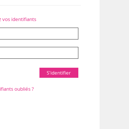
z vos identifiants
S'identifier
ifiants oubliés ?