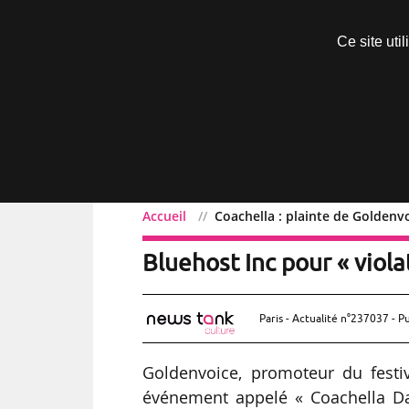
Découvrir sans engagement
Ce site uti
Menu
Accueil
Coachella : plainte de Goldenv
Coachella : plainte de G
Bluehost Inc pour « viol
Paris - Actualité n°237037 - P
Goldenvoice, promoteur du festiv
événement appelé « Coachella D