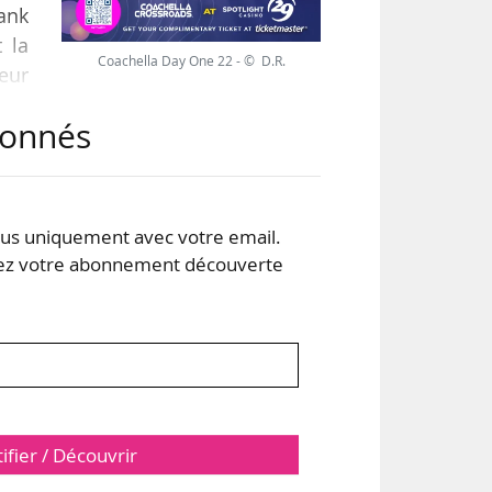
ank
t la
Coachella Day One 22 - © D.R.
seur
abonnés
t le
cal
une
s uniquement avec votre email.
 votre abonnement découverte
tifier / Découvrir