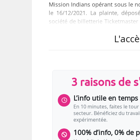
Mission Indians opérant sous le 
le 16/12/2021. La plainte, déposé
société de billetterie Ticketmaster
de services du site coachellacros
L'accè
Goldenvoice reproche à la société 
fonds de commerce du célèbre fe
directement concurrentiel en uti
objection à ce que Twenty-Nine P
3 raisons de 
L’info utile en temps 
En 10 minutes, faites le tour 
secteur. Bénéficiez du trava
expérimentée.
100% d’info, 0% de 