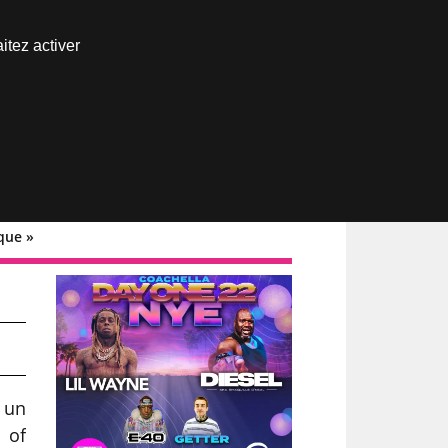
Nous joindre
itez activer
Espace abonné
que »
 un
 of