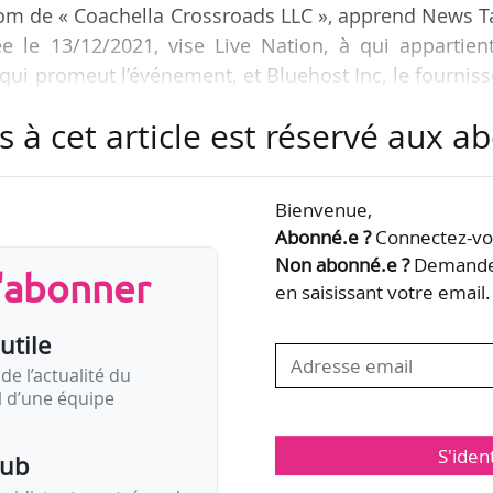
nom de « Coachella Crossroads LLC », apprend News T
e le 13/12/2021, vise Live Nation, à qui appartien
 qui promeut l’événement, et Bluehost Inc, le fournis
sroads.com.
s à cet article est réservé aux 
Coachella Crossroads « d’exploiter intentionnellemen
stival Coachella et d’organiser un événement musi
Bienvenue,
lisant le nom de Coachella ». « Goldenvoice n’a auc
Abonné.e ?
Connectez-vou
alms organise son propre…
Non abonné.e ?
Demandez
s'abonner
en saisissant votre email.
utile
de l’actualité du
il d’une équipe
S'iden
pub