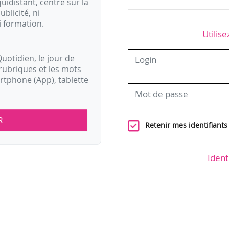
idistant, centré sur la
ublicité, ni
i formation.
Utilise
uotidien, le jour de
rubriques et les mots
artphone (App), tablette
R
Retenir mes identifiants
Ident