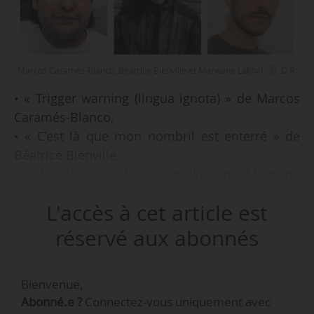
Marcos Caramés-Blanco, Béatrice Bienville et Marwane Lakhal - © D.R.
• « Trigger warning (lingua ignota) » de Marcos
Caramés-Blanco,
• « C’est là que mon nombril est enterré » de
Béatrice Bienville,
• « Les loyautés (3la slamtek) » de Marwane
Lakhal,
L'accès à cet article est
sont les trois textes lauréats de Jeunes textes en
liberté pour l’année 2022, apprend News Tank le
réservé aux abonnés
e
14/12/2021. Le thème de cette 7
édition était
« Transformation ». 159 textes originaux ont été
Bienvenue,
reçus par le comité, composé de professionnels
Abonné.e ?
Connectez-vous uniquement avec
et de lecteurs amateurs de théâtre, qui s’est