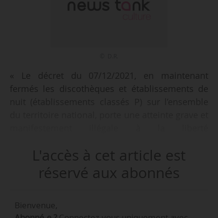
© D.R.
« Le décret du 07/12/2021, en maintenant
fermés les discothèques et établissements de
nuit (établissements classés P) sur l’ensemble
du territoire national, porte une atteinte grave et
manifestement illégale à la liberté
d’entreprendre et à la liberté du commerce et de
L'accès à cet article est
l’industrie, lesquelles sont des libertés
fondamentales au sens de l’article L.521-2 du
réservé aux abonnés
code de justice administrative. (…) Parce que
nous ne nous résignons pas, nous saisissons le
Bienvenue,
Conseil d’État », annonce le Syndicat national
Abonné.e ?
Connectez-vous uniquement avec