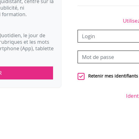
idistant, centré sur la
ublicité, ni
i formation.
Utilise
uotidien, le jour de
rubriques et les mots
artphone (App), tablette
R
Retenir mes identifiants
Ident