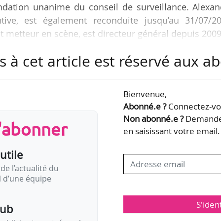
dation unanime du conseil de surveillance. Alexan
utive, est également reconduite jusqu’au 31/07/20
 metteur en scène, est directeur général depuis 2009
ce exécutive depuis 2014.
s à cet article est réservé aux 
 directeur de l’opéra du Théâtre de Bâle (2004-20
ontrats de conseiller artistique, notamment pour
Bienvenue,
a y Danza » de Grenade et la Fundación de Cultura 
Abonné.e ?
Connectez-vou
a carrière, ses mises en…
Non abonné.e ?
Demandez
s'abonner
en saisissant votre email.
utile
de l’actualité du
il d’une équipe
S'iden
pub