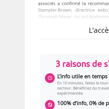
associés a confirmé la recomman
Stampler-Brown, directrice exéc
Christoph Meyer, qui est également
Alexandra Stampler-Brown directri
L'accè
Christoph Meyer a été notamment
après avoir rempli différents c
« Festival Internacional de Músic
Caixa » à Barcelone. Au cours de s
3 raisons de 
L’info utile en temps 
En 10 minutes, faites le tour 
secteur. Bénéficiez du trava
expérimentée.
100% d’info, 0% de 