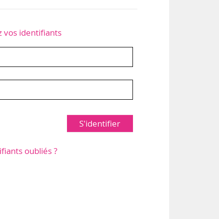
z vos identifiants
S'identifier
ifiants oubliés ?