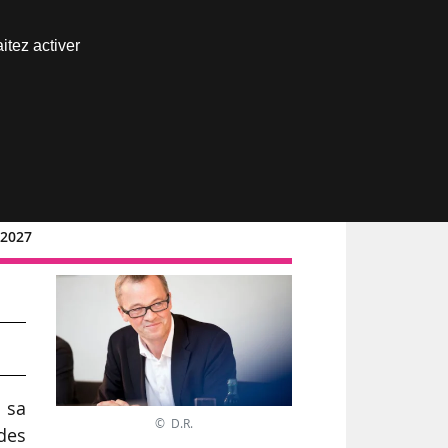
Nous joindre
itez activer
Espace abonné
n 2027
 sa
© D.R.
des