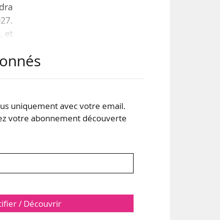
dra
27.
, et
abonnés
06)
 le
« La
s uniquement avec votre email.
 votre abonnement découverte
tifier / Découvrir