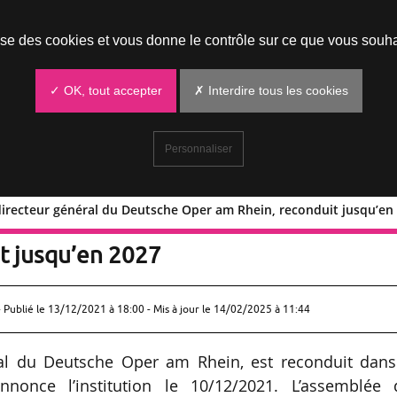
Prendre un rendez-vous
lise des cookies et vous donne le contrôle sur ce que vous souha
✓ OK, tout accepter
✗ Interdire tous les cookies
Personnaliser
directeur général du Deutsche Oper am Rhein, reconduit jusqu’e
eyer, directeur général du Deutsche
t jusqu’en 2027
 Publié le
13/12/2021 à 18:00
- Mis à jour le 14/02/2025 à 11:44
ral du Deutsche Oper am Rhein, est reconduit dans
nnonce l’institution le 10/12/2021. L’assemblée 