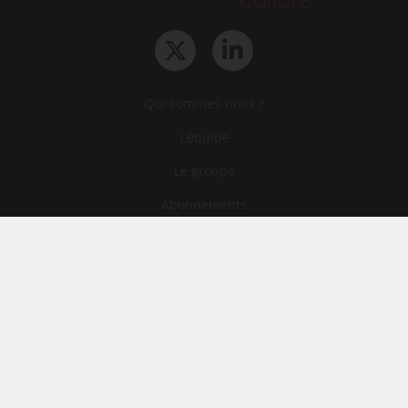
Qui sommes-nous ?
L‘équipe
Le groupe
Abonnements
Contact
Archives
CGA
Mentions légales
Confidentialité