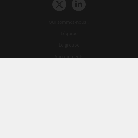
Qui sommes-nous ?
L‘équipe
Le groupe
Abonnements
Contact
Archives
CGA
Mentions légales
Confidentialité
Cookies