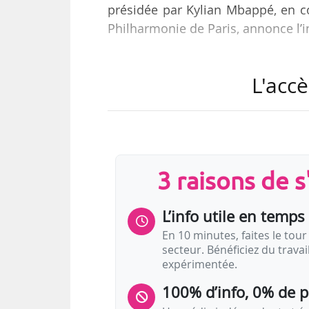
présidée par Kylian Mbappé, en co
Philharmonie de Paris, annonce l’i
Ce « projet artistique, partici
L'accè
Philharmonie de Paris où l’œuvre re
l’occasion des Jeux Olympiques. Le
son identité sonore se déroulero
Rachel Marks et des musiciens pé
3 raisons de 
des enfants à la Philharmonie, su
L’info utile en temps 
En 10 minutes, faites le tour 
secteur. Bénéficiez du trava
expérimentée.
100% d’info, 0% de 