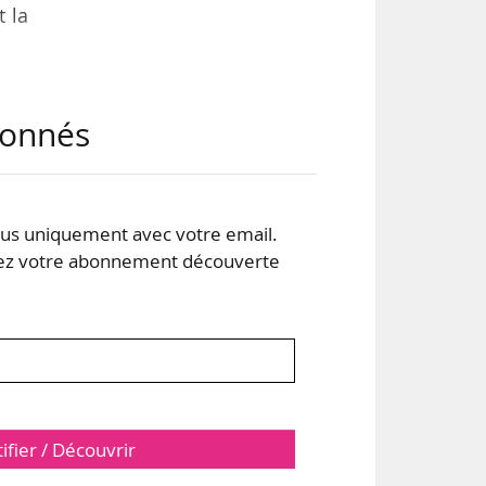
t la
 la
abonnés
24 à
n de
s uniquement avec votre email.
ont
 votre abonnement découverte
tifier / Découvrir