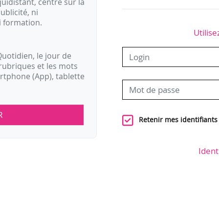
idistant, centré sur la
ublicité, ni
i formation.
Utilise
uotidien, le jour de
rubriques et les mots
artphone (App), tablette
R
Retenir mes identifiants
Ident