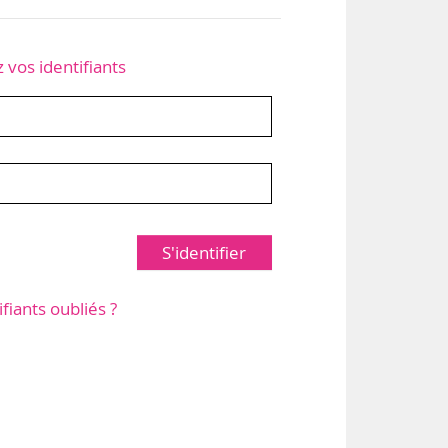
z vos identifiants
S'identifier
ifiants oubliés ?