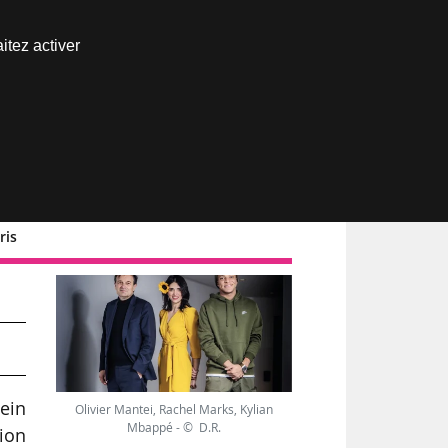
Nous joindre
itez activer
Espace abonné
ris
é,
sein
Olivier Mantei, Rachel Marks, Kylian
Mbappé - © D.R.
tion