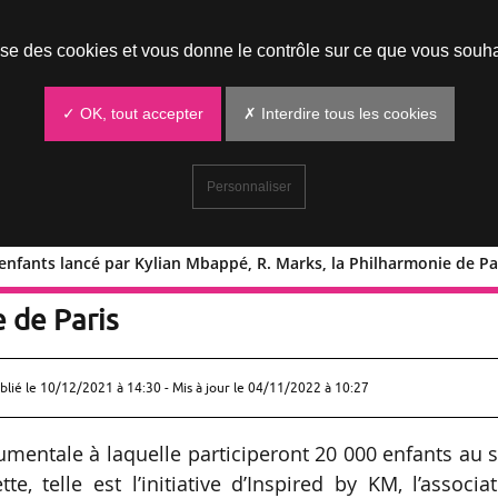
Prendre un rendez-vous
lise des cookies et vous donne le contrôle sur ce que vous souha
✓ OK, tout accepter
✗ Interdire tous les cookies
Personnaliser
 enfants lancé par Kylian Mbappé, R. Marks, la Philharmonie de Pa
 20 000 enfants lancé par Kylian Mbapp
e de Paris
blié le
10/12/2021 à 14:30
- Mis à jour le 04/11/2022 à 10:27
mentale à laquelle participeront 20 000 enfants au 
, telle est l’initiative d’Inspired by KM, l’associa