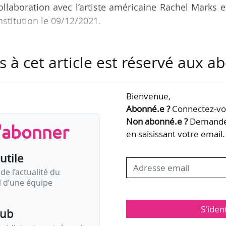
llaboration avec l’artiste américaine Rachel Marks e
nstitution le 09/12/2021.
patif et immersif » sera présenté en avril 2024 à
s à cet article est réservé aux 
stera exposée trois mois en exclusivité et à l’été 20
s ateliers de confection de cette œuvre et la créatio
nt à compter du printemps 2022.
Bienvenue,
Abonné.e ?
Connectez-vou
dagogues du complexe musical de la Villette recevr
Non abonné.e ?
Demandez
s'abonner
r temps…
en saisissant votre email.
utile
de l’actualité du
il d’une équipe
S'iden
pub