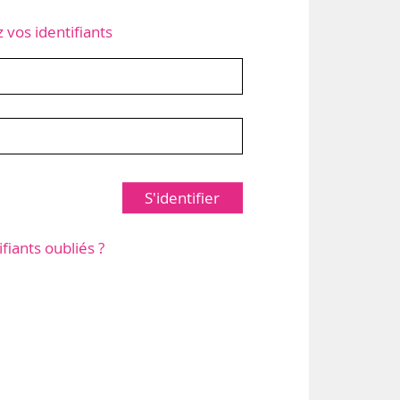
z vos identifiants
S'identifier
ifiants oubliés ?