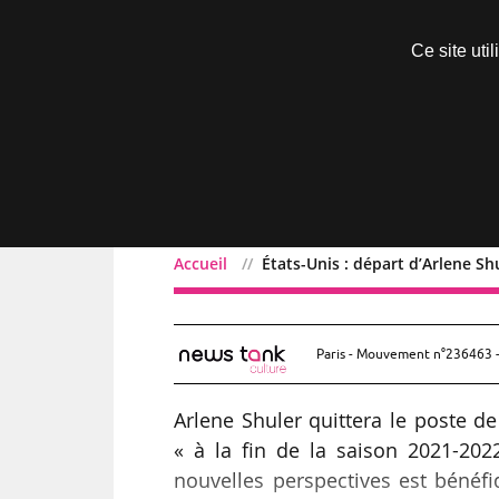
Découvrir sans engagement
Ce site uti
Menu
Accueil
États-Unis : départ d’Arlene S
États-Unis : départ d’Ar
Paris - Mouvement n°236463 -
Arlene Shuler quittera le poste d
« à la fin de la saison 2021-202
nouvelles perspectives est bénéfi