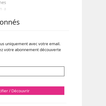
imes
on a
abonnés
 la
 la
03).
s uniquement avec votre email.
 votre abonnement découverte
tifier / Découvrir