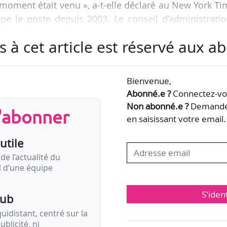
e moment était venu », a-t-elle déclaré au New York T
pe le poste depuis 2003. Le conseil d’administrati
r trouver un successeur.
s à cet article est réservé aux 
ccupé les postes de vice-présidente chargée de
térieures après celui de vice-présidente chargée de
Bienvenue,
 au Lincoln Center for the Performing Arts (1992-20
Abonné.e ?
Connectez-vou
s de…
Non abonné.e ?
Demandez
s'abonner
en saisissant votre email.
utile
de l’actualité du
il d’une équipe
S'iden
pub
idistant, centré sur la
ublicité, ni