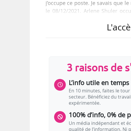
j’occupe ce poste. Je savais que l
le 08/12/2021. Arlene Shuler occu
formé un comité de recherche pou
L'accè
Auparavant, Arlene Schuler a o
planification et des affaires ex
planification et du développement
Avant cela, elle occupé des poste
3 raisons de 
L’info utile en temps 
En 10 minutes, faites le tour 
secteur. Bénéficiez du trava
expérimentée.
100% d’info, 0% de 
Un média indépendant et équ
qualité de l’information. Ni p