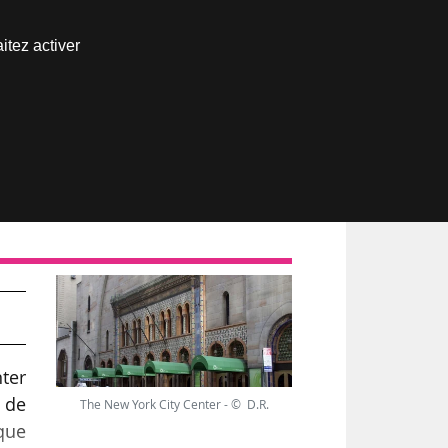
Nous joindre
itez activer
Espace abonné
ter
nter
 de
The New York City Center - © D.R.
 que