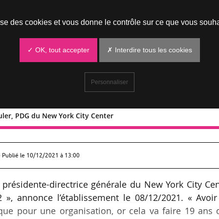
Prendre un rendez-vous
lise des cookies et vous donne le contrôle sur ce que vous souha
✓ OK, tout accepter
✗ Interdire tous les cookies
Personnaliser
huler, PDG du New York City Center
lene Shuler, PDG du New York City Cen
 Publié le
10/12/2021 à 13:00
e présidente-directrice générale du New York City Ce
2 », annonce l’établissement le 08/12/2021. « Avoir
que pour une organisation, or cela va faire 19 ans