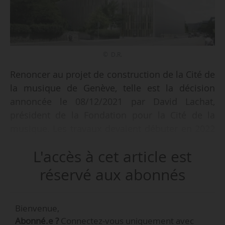
© D.R.
Renoncer au projet de construction de la Cité de
la musique de Genève, telle est la décision
annoncée le 08/12/2021 par David Lachat,
président de la Fondation pour la Cité de la
musique. Les travaux devaient débuter en 2022
pour une inauguration prévue en 2025. « Suite à
L'accès à cet article est
la position du Conseil consultatif de la culture,
qui ne reconnaît rien de positif à la Cité de la
réservé aux abonnés
Musique, et aux attaques persistantes de tous
les opposants, nous avons préféré renoncer, », a
Bienvenue,
notamment déclaré David Lachat.
Abonné.e ?
Connectez-vous uniquement avec