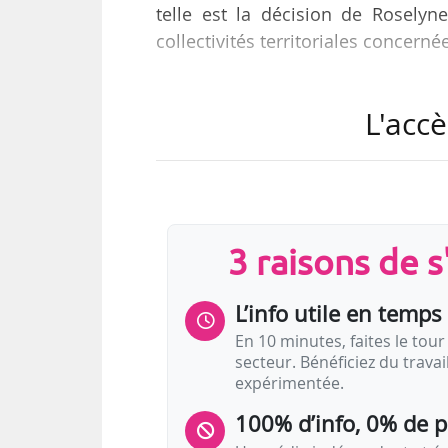
telle est la décision de Roselyn
collectivités territoriales concern
Cette décision est motivée « au 
L'accè
« proposer une présélection suf
direction artistique du deuxième pl
les collectivités se disent « conv
l’examen de candidatures diversif
présélection seront…
3 raisons de 
L’info utile en temps 
En 10 minutes, faites le tour 
secteur. Bénéficiez du trava
expérimentée.
100% d’info, 0% de 