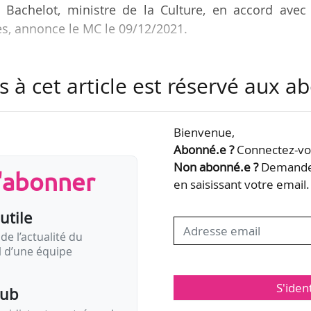
e Bachelot, ministre de la Culture, en accord avec 
ées, annonce le MC le 09/12/2021.
vu des candidatures reçues » qui ne permettent pas
s à cet article est réservé aux 
fisamment étoffée au regard de leur ambition pour
us grand festival des arts de la rue de France ». L’Éta
aincus qu’un tel recrutement doit nécessairement inc
Bienvenue,
iées ». Les candidats retenus à l’issue de la phas
Abonné.e ?
Connectez-vou
Non abonné.e ?
Demandez
s'abonner
en saisissant votre email.
utile
de l’actualité du
il d’une équipe
S'iden
pub