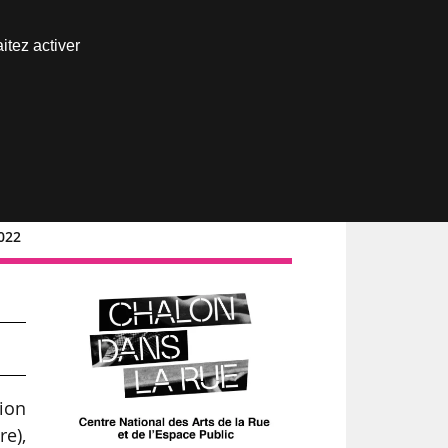
Nous joindre
itez activer
Espace abonné
2022
ion
re),