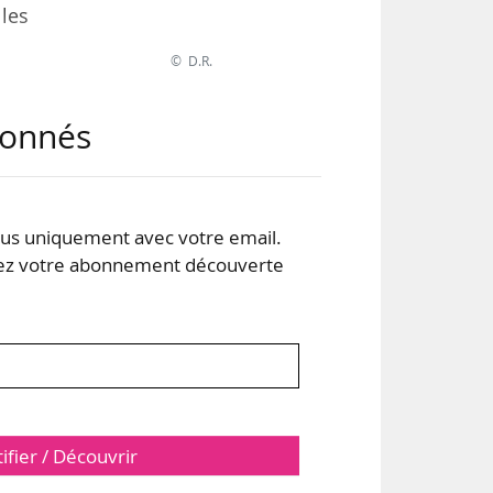
les
© D.R.
 de
abonnés
 la
t et
lure
e de
s uniquement avec votre email.
 votre abonnement découverte
tifier / Découvrir