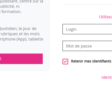
idistant, centré sur la
ublicité, ni
i formation.
Utilise
uotidien, le jour de
rubriques et les mots
artphone (App), tablette
R
Retenir mes identifiants
Ident