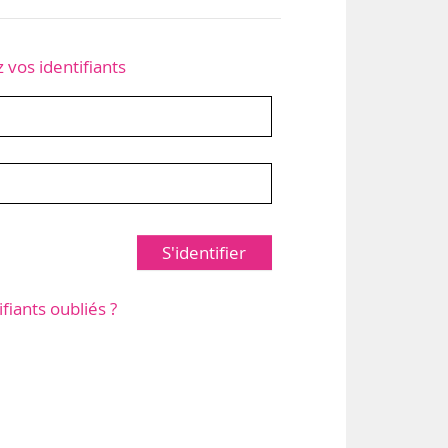
z vos identifiants
S'identifier
ifiants oubliés ?