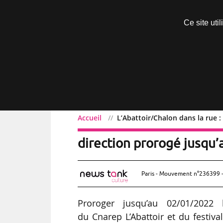
Découvrir sans engagement
Ce site uti
Menu
Accueil
L’Abattoir/Chalon dans la rue :
L’Abattoir/Chalon dans la
direction prorogé jusqu
Paris - Mouvement n°236399 -
Proroger jusqu’au 02/01/2022 
du Cnarep L’Abattoir et du festiva