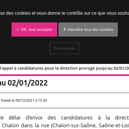
Prendre un rendez-vous
lise des cookies et vous donne le contrôle sur ce que vous souha
✓ OK, tout accepter
✗ Interdire tous les cookies
Personnaliser
 l’appel à candidatures pour la direction prorogé jusqu’au 02/01/
 rue : l’appel à candidatures pour la
’au 02/01/2022
 Publié le
09/12/2021 à 15:30
le délai d’envoi des candidatures à la direct
l Chalon dans la rue (Chalon-sur-Saône, Saône-et-Loi