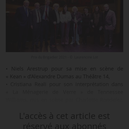
Prix du Brigadier 2021 - © Laurencine Lot
• Niels Arestrup pour sa mise en scène de
« Kean » d’Alexandre Dumas au Théâtre 14,
• Cristiana Reali pour son interprétation dans
« La Ménagerie de Verre » de Tennessee
Williams, mis en scène par Charlotte Rondelez,
au Théâtre de Poche Montparnasse,
L'accès à cet article est
• Alain Sachs pour son interprétation dans
« Rouge » de John Logan, mis en scène par
réservé aux abonnés