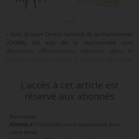
© D.R.
« Avec le label Centre national de la marionnette
(CNMA), les arts de la marionnette sont
désormais officiellement légitimés dans le
paysage culturel français. (…) Attendu de longue
date par la profession, ce label vient enfin
renforcer juridiquement la filière marionnette,
L'accès à cet article est
branche singulière, à la croisée du spectacle
vivant et des arts plastiques », déclarent les
réservé aux abonnés
associations Themaa et Latitude Marionnette,
en réaction à la création du label CNMA par
Bienvenue,
e
décret du 04/11/2021. Il s’agit du 13
label dans
Abonné.e ?
Connectez-vous uniquement avec
le champ de la création artistique. Le cahier des
votre email.
charges et des missions du label a, lui, été fixé