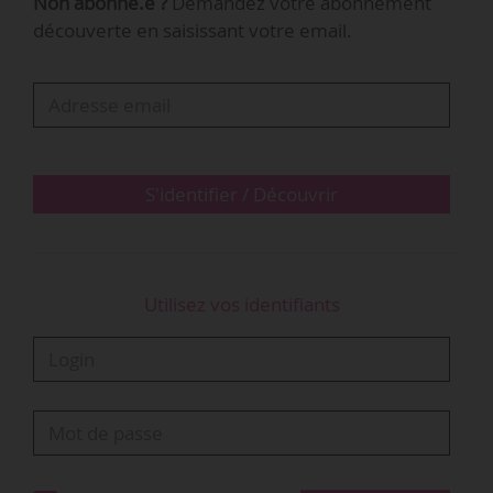
Non abonné.e ?
Demandez votre abonnement
par un arrêté de la ministre de la Culture en
découverte en saisissant votre email.
date du 10/11/2021, publié au Journal officiel le
19/11/2021.
Sept structures ont été identifiées depuis 2020
par le ministère de la Culture pour…
S'identifier / Découvrir
Utilisez vos identifiants