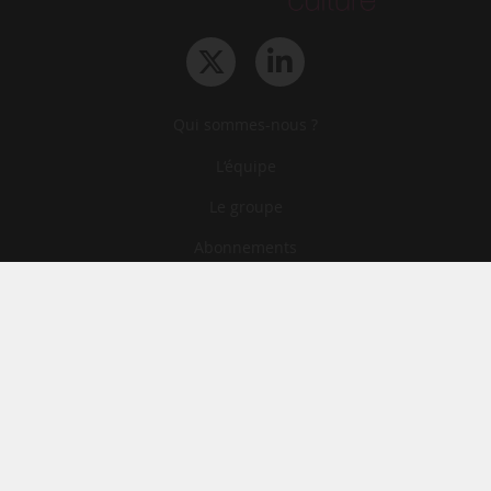
Qui sommes-nous ?
L‘équipe
Le groupe
Abonnements
Contact
Archives
CGA
Mentions légales
Confidentialité