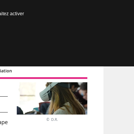
Nous joindre
itez activer
Espace abonné
iation
© D.R.
ape