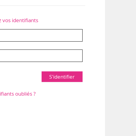
z vos identifiants
S'identifier
ifiants oubliés ?