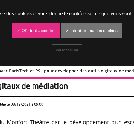
Prendre un rendez-vous
lise des cookies et vous donne le contrôle sur ce que vous souha
✓ OK, tout accepter
✗ Interdire tous les cookies
Personnaliser
avec ParisTech et PSL pour développer des outils digitaux de méd
ariat avec ParisTech et PSL pour
gitaux de médiation
blié le
08/12/2021 à 09:00
du Monfort Théâtre par le développement d’un esc