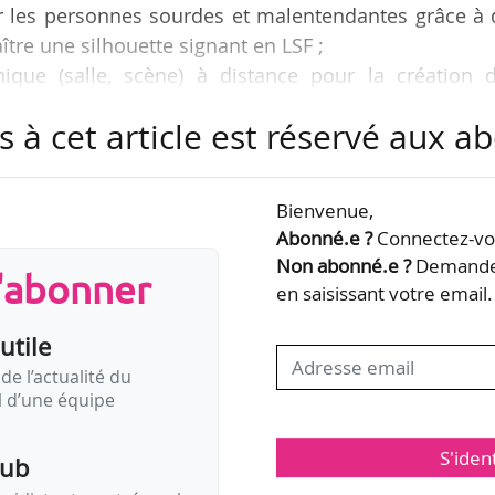
ur les personnes sourdes et malentendantes grâce à
ître une silhouette signant en LSF ;
nique (salle, scène) à distance pour la création d
n, décors) ;
s à cet article est réservé aux 
n numérique autour des spectacles « Georges sauve
o, application pédagogique, jeu interactif) ;
ues développées par les élèves ingénieurs de l’École
Bienvenue,
d’un partenariat entre Le Monfort Théâtre, ParisTec
Abonné.e ?
Connectez-vou
e 06/12/2021.
Non abonné.e ?
Demandez
s'abonner
en saisissant votre email.
utile
de l’actualité du
il d’une équipe
S'iden
pub