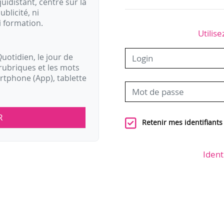
idistant, centré sur la
ublicité, ni
i formation.
Utilise
uotidien, le jour de
rubriques et les mots
artphone (App), tablette
R
Retenir mes identifiants
Ident