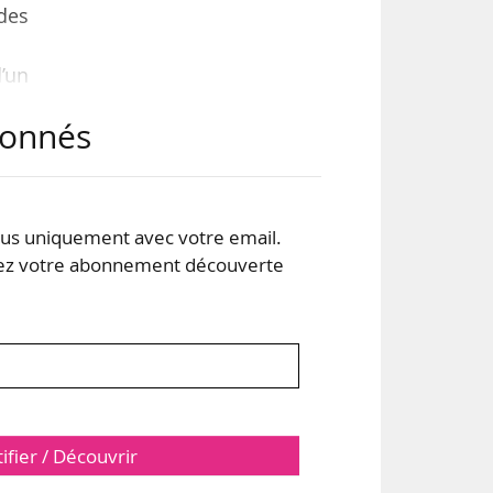
 des
’un
abonnés
 le
 des
h et
s uniquement avec votre email.
 votre abonnement découverte
tifier / Découvrir