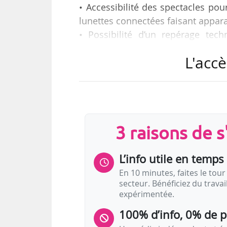
• Accessibilité des spectacles po
lunettes connectées faisant appara
• Possibilité d’un repérage tech
spectacle (implantation lumière, so
L'accè
• Création d’outils de médiatio
monde » et « Dos au mur » (jeu vide
telles sont les solutions techniq
Mines - ParisTech, dans le cadre 
PSL, annonce le théâtre parisien l
3 raisons de 
Les…
L’info utile en temps 
En 10 minutes, faites le tour 
secteur. Bénéficiez du trava
expérimentée.
100% d’info, 0% de 