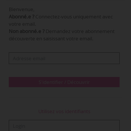
juin 2021, après avoir notamment été curatrice
Bienvenue,
au Museum of Fine Arts de Houston de
Abonné.e ?
Connectez-vous uniquement avec
juillet 1995 à décembre 2013.
votre email.
Non abonné.e ?
Demandez votre abonnement
Inauguré en 1981, le San Antonio Museum of Art
découverte en saisissant votre email.
abrite une collection de « plus de 30 000
œuvres » qui comprend notamment des objets
antiques, des œuvres d’art asiatique, ainsi que
des œuvres latino-américaines et
contemporaines.
S'identifier / Découvrir
Utilisez vos identifiants