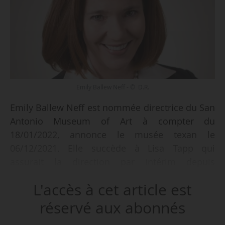
Emily Ballew Neff - © D.R.
Emily Ballew Neff est nommée directrice du San
Antonio Museum of Art à compter du
18/01/2022, annonce le musée texan le
06/12/2021. Elle succède à Lisa Tapp qui
assurait la direction par intérim depuis
novembre 2019.
L'accès à cet article est
Emily Ballew Neff était directrice exécutive du
réservé aux abonnés
Memphis Brooks Museum of Art de mars 2015 à