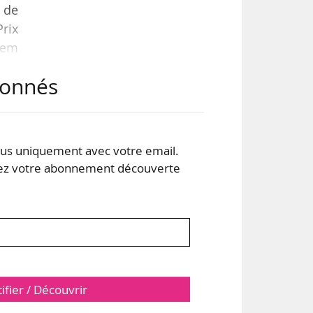
e de
Prix
cem
abonnés
sur
 des
 en
s uniquement avec votre email.
 votre abonnement découverte
tifier / Découvrir