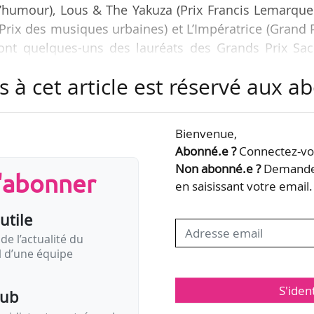
l’humour), Lous & The Yakuza (Prix Francis Lemarqu
Prix des musiques urbaines) et L’Impératrice (Grand 
 sont quelques-uns des lauréats des Grands Prix Sa
teurs le 06/12/2021.
s à cet article est réservé aux 
te année sous forme d’une « émission spéciale » 
1 à 21h. Celle-ci proposera « des performances live,
Bienvenue,
ds prix” et des sujets embarqués avec des artistes
Abonné.e ?
Connectez-vou
s…
Non abonné.e ?
Demandez
s'abonner
en saisissant votre email.
utile
de l’actualité du
il d’une équipe
S'iden
pub