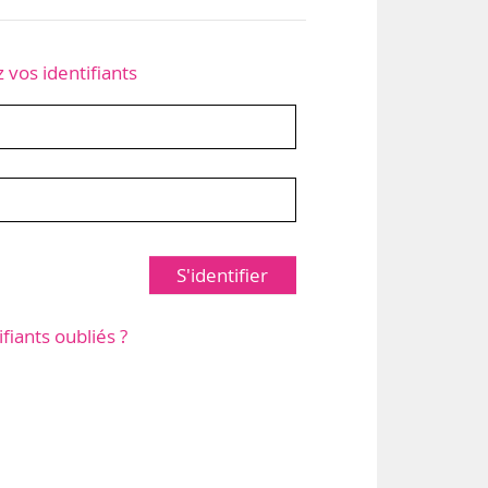
z vos identifiants
S'identifier
ifiants oubliés ?