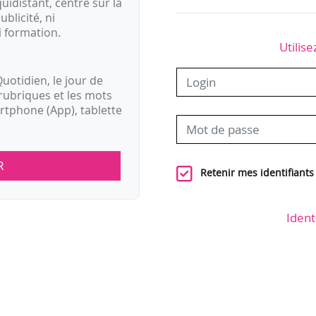
idistant, centré sur la
ublicité, ni
i formation.
Utilise
uotidien, le jour de
rubriques et les mots
artphone (App), tablette
R
Retenir mes identifiants
Ident