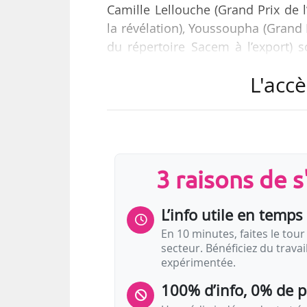
Camille Lellouche (Grand Prix de 
la révélation), Youssoupha (Grand 
du répertoire Sacem à l’export)
2021, annoncés par la société d’au
L'accè
La cérémonie sera présentée cet
Culturebox, diffusée le 16/12/202
rencontres inédites entre “Gran
tournée, mais aussi des magnéto
3 raisons de 
L’info utile en temps 
En 10 minutes, faites le tour 
secteur. Bénéficiez du trava
expérimentée.
100% d’info, 0% de 