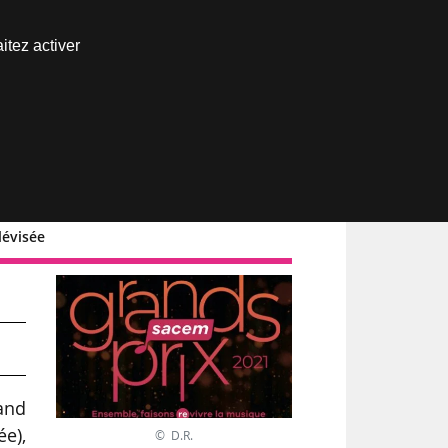
Nous joindre
itez activer
Espace abonné
lévisée
rand
ée),
© D.R.