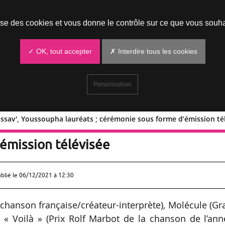
Prendre un rendez-vous
lise des cookies et vous donne le contrôle sur ce que vous souha
✓ OK, tout accepter
✗ Interdire tous les cookies
Personnaliser
ssav', Youssoupha lauréats ; cérémonie sous forme d’émission té
 M, Kassav', Youssoupha lauréats ;
émission télévisée
ublié le
06/12/2021 à 12:30
 chanson française/créateur-interprète), Molécule (G
 « Voilà » (Prix Rolf Marbot de la chanson de l’ann