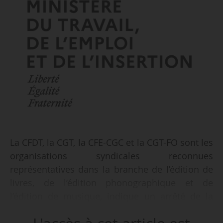
La CFDT, la CGT, la CFE-CGC et la CGT-FO sont les
organisations syndicales reconnues
représentatives dans la branche de l’édition de
livres, de l’édition phonographique et de
l’édition de musique, indique un arrêté de la
ministre du Travail, de l’Emploi et de l’Insertion,
en date du 08/11/2021, publié au Journal officiel