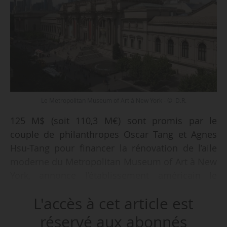
Le Metropolitan Museum of Art à New York - © D.R.
125 M$ (soit 110,3 M€) sont promis par le
couple de philanthropes Oscar Tang et Agnes
Hsu-Tang pour financer la rénovation de l’aile
moderne du Metropolitan Museum of Art à New
York, annonce l’établissement américain le
30/11/2021. Il s’agit du plus important don en
L'accès à cet article est
capital reçu par le musée depuis sa création en
1870. La somme permettra « la refonte de la
réservé aux abonnés