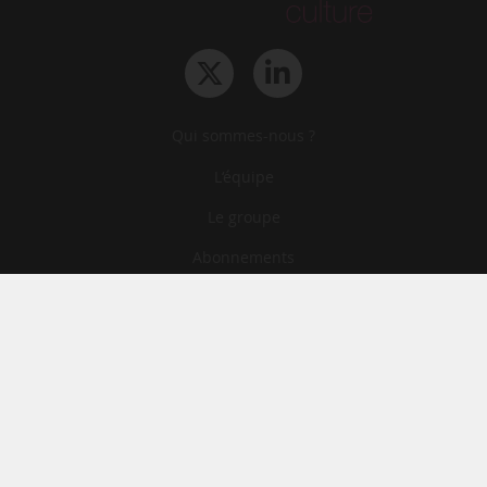
Qui sommes-nous ?
L‘équipe
Le groupe
Abonnements
Contact
Archives
CGA
Mentions légales
Confidentialité